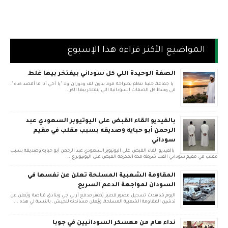
المواضيع الأكثر قراءة هذا الإسبوع
الصفة الوحيدة اللي كل سوداني بيفتخر بيها غلط
يا جماعة، خلينا نتكلم بصراحة مرة، بدون لف ودوران ولا "يا أخي أنا ما أقصد كده".
في وسط كل الصفات السودانية اللي بنفتخر بيها الكر...
بالفيديو القاء القبض على اليوتيوبر السعودي عبد
الرحمن أبو حبايه وصديقه بسبب مقلب في مقيم
سوداني
بالفيديو القاء القبض على اليوتيوبر السعودي عبد الرحمن أبو حبايه وصديقه بسبب
مقلب في مقيم سوداني القت شرطة مكة المكرمة القبض على اليوتيوبر ع...
المقاومة الشعبية المسلحة تعلن عن نفسها في
السودان لمواجهة الدعم السريع
اليوم شاهدت تسجيل مصور قصير يُظهر مدفع آر بي جي وبنادق قناصة ويُعلن عن
تدشين المقاومة الشعبية المسلحة، ويُعلن مساندته للجيش. بالنسبة لي هذه ...
نداء هام من معسكر السودانيين في جوبا