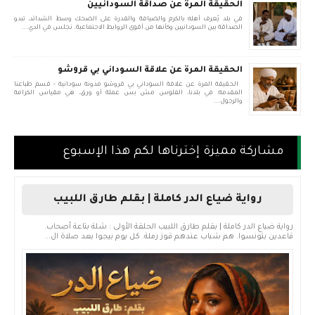
الحقيقة المرة عن صداقة السودانيين
في بلد يُعرف أهله بالكرم والضيافة والقدرة على الضحك وسط الشدائد، تبدو
الصداقة بين السودانيين وكأنها من أقوى الروابط الاجتماعية. نجلس في الدي...
الحقيقة المرة عن علاقة السوداني بي قروشو
الحقيقة المرة عن علاقة السوداني بي قروشو مدونة سودانية - قسم طباعنا
المقدمة: في بلدنا، الفلوس مش بس عملة أو ورق، هي مقياس الكرامة
والرجول...
مشاركة مميزة إخترناها لكم هذا الإسبوع
رواية ضياع الدر كاملة | بقلم طارق اللبيب
رواية ضياع الدر كاملة | بقلم طارق اللبيب الحلقة الأولى : شلة بتاعة أصحاب.
قاعدين بتونسوا. هم شباب عندهم قوز رملة. كل يوم بيجوا بعد صلاة ال...