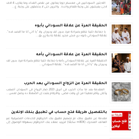
اللاجئين السودانيين في معسكر جوبا يعانون من نقص الغذاء وما يقارب 4 الاف
لاجئ يعيشون على وجبة طعام واحدة. وأخرون حتى لا يحصلون على وجبة. ع...
الحقيقة المرة عن علاقة السوداني بأبوه
يا جماعة، خلينا نتكلم بصراحة مرة، بدون لف ودوران ولا "يا أخي أنا ما أقصد كده".
علاقة السوداني بأبوه دي مش مجرد علاقة عادية زي بق...
الحقيقة المرة عن علاقة السوداني بأمه
الحقيقة المرة عن علاقة السوداني بأمه يا جماعة، خلينا نتكلم بصراحة مرة، بدون لف
ودوران ولا "يا أخي أنا ما أقصد كده". علاقة السوداني...
الحقيقة المرة عن الزواج السوداني بعد الحرب
المقدمة بعد ما بدأت الحرب في أبريل 2023، صار الزواج في السودان أصعب
وأغلى وأكثر تعقيدًا من أي وقت مضى. والأرقام بتثبت إن الضغط ده وصل لمس...
بالتفصيل طريقة فتح حساب في تطبيق بنكك اونلاين
مقدمة عن تطبيق بنكك تم تصميم تطبيق بنك الخرطوم للخدمات المصرفية عبر
الهاتف المتحرك (mBOK سابقًا) لتزويد عملاء بنك الخرطوم بسهولة الوصول إلى
...