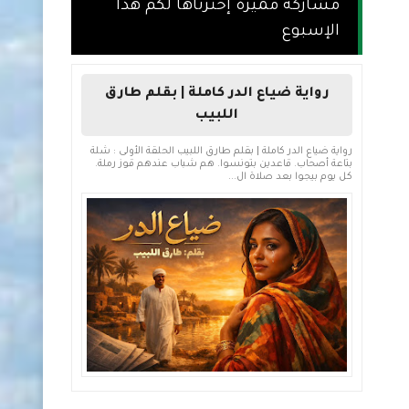
مشاركة مميزة إخترناها لكم هذا
الإسبوع
رواية ضياع الدر كاملة | بقلم طارق
اللبيب
رواية ضياع الدر كاملة | بقلم طارق اللبيب الحلقة الأولى : شلة
بتاعة أصحاب. قاعدين بتونسوا. هم شباب عندهم قوز رملة.
كل يوم بيجوا بعد صلاة ال...