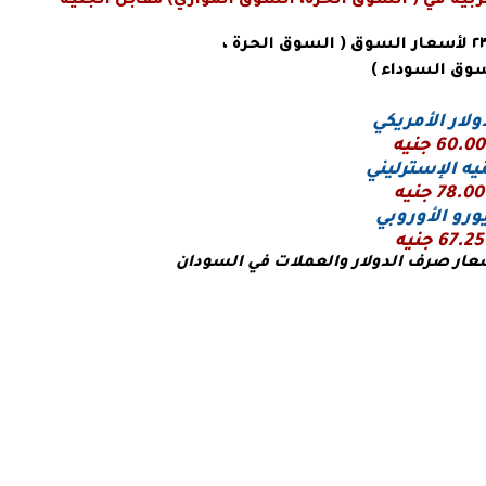
ربية في
( السوق الحرة، السوق الموازي) مقابل الجنيه
ار السوق ( السوق الحرة ،
وق السوداء )
ولار الأمريكي
60.00
جنيه
يه الإسترليني
78.00 جنيه
يورو
الأوروبي
67.25 جنيه
عار صرف الدولار والعملات في السودان