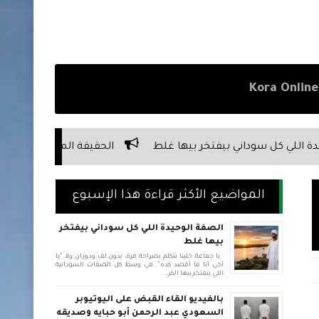
ر بيها غلط
الحقيقة المرة عن علاقة السوداني بأبوه
الح
المواضيع الأكثر قراءة هذا الإسبوع
الصفة الوحيدة اللي كل سوداني بيفتخر
بيها غلط
يا جماعة، خلينا نتكلم بصراحة مرة، بدون لف ودوران ولا "يا
أخي أنا ما أقصد كده". في وسط كل الصفات السودانية
اللي بنفتخر بيها الكر...
بالفيديو القاء القبض على اليوتيوبر
السعودي عبد الرحمن أبو حبايه وصديقه