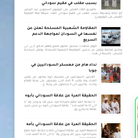
بسبب مقلب في مقيم سوداني
بالفيديو القاء القبض على اليوتيوبر السعودي عبد الرحمن
أبو حبايه وصديقه بسبب مقلب في مقيم سوداني القت شرطة مكة المكرمة
القبض على اليوتيوبر ع...
المقاومة الشعبية المسلحة تعلن عن
نفسها في السودان لمواجهة الدعم
السريع
اليوم شاهدت تسجيل مصور قصير يُظهر مدفع آر بي جي
وبنادق قناصة ويُعلن عن تدشين المقاومة الشعبية المسلحة، ويُعلن مساندته
للجيش. بالنسبة لي هذه ...
نداء هام من معسكر السودانيين في
جوبا
اللاجئين السودانيين في معسكر جوبا يعانون من نقص
الغذاء وما يقارب 4 الاف لاجئ يعيشون على وجبة طعام
واحدة. وأخرون حتى لا يحصلون على وجبة. ع...
الحقيقة المرة عن علاقة السوداني بأبوه
يا جماعة، خلينا نتكلم بصراحة مرة، بدون لف ودوران ولا "يا
أخي أنا ما أقصد كده". علاقة السوداني بأبوه دي مش مجرد
علاقة عادية زي بق...
الحقيقة المرة عن علاقة السوداني بأمه
الحقيقة المرة عن علاقة السوداني بأمه يا جماعة، خلينا نتكلم
بصراحة مرة، بدون لف ودوران ولا "يا أخي أنا ما أقصد كده".