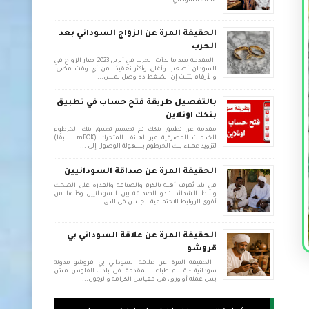
علاقة السوداني...
الحقيقة المرة عن الزواج السوداني بعد
الحرب
المقدمة بعد ما بدأت الحرب في أبريل 2023، صار الزواج في
السودان أصعب وأغلى وأكثر تعقيدًا من أي وقت مضى.
والأرقام بتثبت إن الضغط ده وصل لمس...
بالتفصيل طريقة فتح حساب في تطبيق
بنكك اونلاين
مقدمة عن تطبيق بنكك تم تصميم تطبيق بنك الخرطوم
للخدمات المصرفية عبر الهاتف المتحرك (mBOK سابقًا)
لتزويد عملاء بنك الخرطوم بسهولة الوصول إلى ...
الحقيقة المرة عن صداقة السودانيين
في بلد يُعرف أهله بالكرم والضيافة والقدرة على الضحك
وسط الشدائد، تبدو الصداقة بين السودانيين وكأنها من
أقوى الروابط الاجتماعية. نجلس في الدي...
الحقيقة المرة عن علاقة السوداني بي
قروشو
الحقيقة المرة عن علاقة السوداني بي قروشو مدونة
سودانية - قسم طباعنا المقدمة: في بلدنا، الفلوس مش
بس عملة أو ورق، هي مقياس الكرامة والرجول...