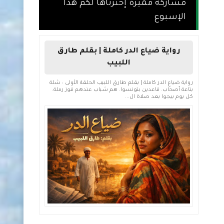
مشاركة مميزة إخترناها لكم هذا
الإسبوع
رواية ضياع الدر كاملة | بقلم طارق
اللبيب
رواية ضياع الدر كاملة | بقلم طارق اللبيب الحلقة الأولى : شلة
بتاعة أصحاب. قاعدين بتونسوا. هم شباب عندهم قوز رملة.
كل يوم بيجوا بعد صلاة ال...