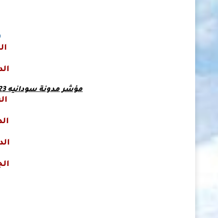
0
ال
0
الد
5
مؤشر مدونة سودانيه 23 لأسعار صرف العملات في السودان
ال
الد
الد
0
ال