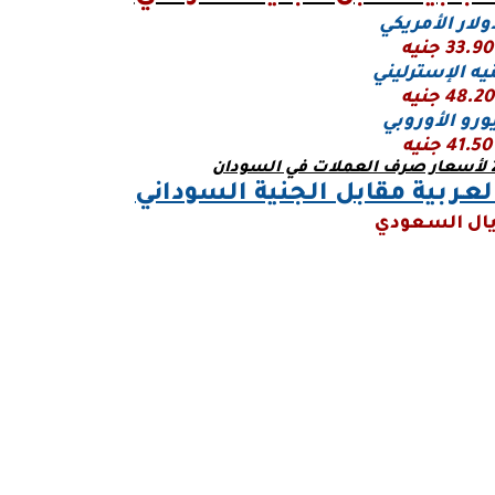
ولار الأمريكي
33.90 جنيه
يه الإسترليني
48.20 جنيه
يورو
الأوروبي
41.50 جنيه
ـربية مقابل الجنية السوداني
يال السعودي