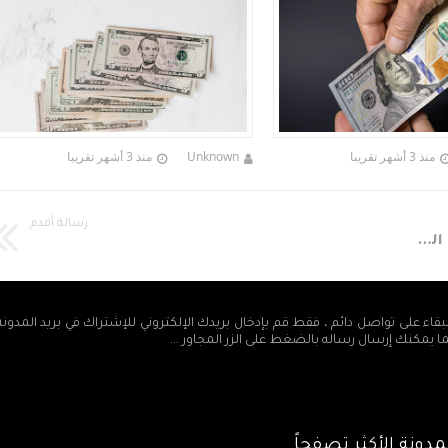
منذ 3 أشهر تقريبا
Unknown
منذ 3 أشهر تقريبا
رسالة أقدم
أسعار صرف العملات الأجنبية والعربية مقابل الجنيه السوداني اليوم الجمعه 20 أبريل 2018م
بقاء على تواصل دائم ، فقط قم بإدخال بريدك الإلكتروني للإشتراك في بريد المدون
ما يمكنك إرسال رساله بالضغط على الزر المجاور ...
دونة الأكثر تصفحاً