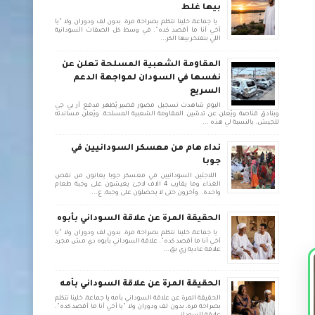
بيها غلط
يا جماعة، خلينا نتكلم بصراحة مرة، بدون لف ودوران ولا "يا
أخي أنا ما أقصد كده". في وسط كل الصفات السودانية
اللي بنفتخر بيها الكر...
المقاومة الشعبية المسلحة تعلن عن
نفسها في السودان لمواجهة الدعم
السريع
اليوم شاهدت تسجيل مصور قصير يُظهر مدفع آر بي جي
وبنادق قناصة ويُعلن عن تدشين المقاومة الشعبية المسلحة، ويُعلن مساندته
للجيش. بالنسبة لي هذه ...
نداء هام من معسكر السودانيين في
جوبا
اللاجئين السودانيين في معسكر جوبا يعانون من نقص
الغذاء وما يقارب 4 الاف لاجئ يعيشون على وجبة طعام
واحدة. وأخرون حتى لا يحصلون على وجبة. ع...
الحقيقة المرة عن علاقة السوداني بأبوه
يا جماعة، خلينا نتكلم بصراحة مرة، بدون لف ودوران ولا "يا
أخي أنا ما أقصد كده". علاقة السوداني بأبوه دي مش مجرد
علاقة عادية زي بق...
الحقيقة المرة عن علاقة السوداني بأمه
الحقيقة المرة عن علاقة السوداني بأمه يا جماعة، خلينا نتكلم
بصراحة مرة، بدون لف ودوران ولا "يا أخي أنا ما أقصد كده".