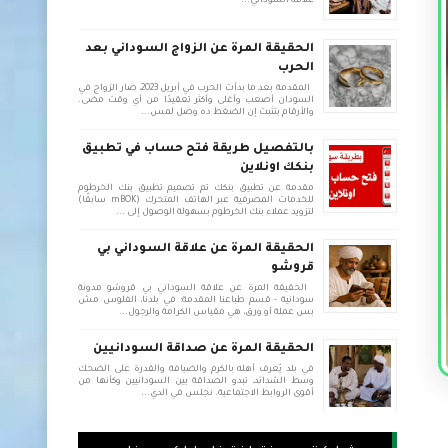
علاقة السوداني...
الحقيقة المرة عن الزواج السوداني بعد
الحرب
المقدمة بعد ما بدأت الحرب في أبريل 2023، صار الزواج في
السودان أصعب وأغلى وأكثر تعقيدًا من أي وقت مضى.
والأرقام بتثبت إن الضغط ده وصل لمس...
بالتفصيل طريقة فتح حساب في تطبيق
بنكك اونلاين
مقدمة عن تطبيق بنكك تم تصميم تطبيق بنك الخرطوم
للخدمات المصرفية عبر الهاتف المتحرك (mBOK سابقًا)
لتزويد عملاء بنك الخرطوم بسهولة الوصول إلى ...
الحقيقة المرة عن علاقة السوداني بي
قروشو
الحقيقة المرة عن علاقة السوداني بي قروشو مدونة
سودانية - قسم طباعنا المقدمة: في بلدنا، الفلوس مش
بس عملة أو ورق، هي مقياس الكرامة والرجول...
الحقيقة المرة عن صداقة السودانيين
في بلد يُعرف أهله بالكرم والضيافة والقدرة على الضحك
وسط الشدائد، تبدو الصداقة بين السودانيين وكأنها من
أقوى الروابط الاجتماعية. نجلس في الدي...