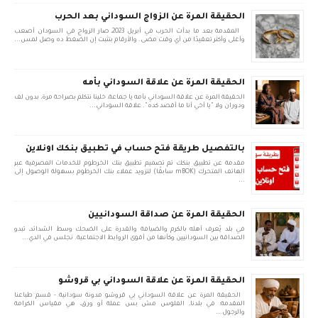
الحقيقة المرة عن الزواج السوداني بعد الحرب
المقدمة بعد ما بدأت الحرب في أبريل 2023، صار الزواج في السودان أصعب
وأغلى وأكثر تعقيدًا من أي وقت مضى. والأرقام بتثبت إن الضغط ده وصل لمس...
الحقيقة المرة عن علاقة السوداني بأمه
الحقيقة المرة عن علاقة السوداني بأمه يا جماعة، خلينا نتكلم بصراحة مرة، بدون لف
ودوران ولا "يا أخي أنا ما أقصد كده". علاقة السوداني...
بالتفصيل طريقة فتح حساب في تطبيق بنكك اونلاين
مقدمة عن تطبيق بنكك تم تصميم تطبيق بنك الخرطوم للخدمات المصرفية عبر
الهاتف المتحرك (mBOK سابقًا) لتزويد عملاء بنك الخرطوم بسهولة الوصول إلى
...
الحقيقة المرة عن صداقة السودانيين
في بلد يُعرف أهله بالكرم والضيافة والقدرة على الضحك وسط الشدائد، تبدو
الصداقة بين السودانيين وكأنها من أقوى الروابط الاجتماعية. نجلس في الدي...
الحقيقة المرة عن علاقة السوداني بي قروشو
الحقيقة المرة عن علاقة السوداني بي قروشو مدونة سودانية - قسم طباعنا
المقدمة: في بلدنا، الفلوس مش بس عملة أو ورق، هي مقياس الكرامة
والرجول...