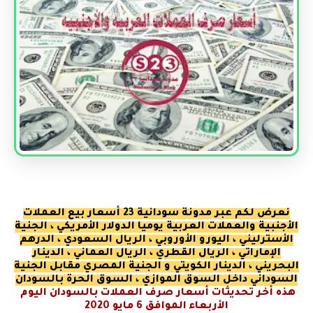
نعرض لكم عبر مدونة سودانية 23 أسعار بيع العملات
الأجنبية والعملات العربية يوميا الدولار الأمريكي ، الجنية
الأسترليني ، اليورو الأوروبي ، الريال السعودي ، الدرهم
الإماراتي ، الريال القطري ، الريال العماني ، الدينار
البحريني ، الدينار الكويتي و الجنية المصري مقابل الجنية
السوداني داخل السوق الموازي ، السوق الحرة بالسودان
هذه أخر تحديثات أسعار صرف العملات بالسودان اليوم
الأربعاء الموافق 6 مايو
2020