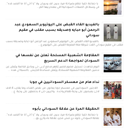
يا جماعة، خلينا نتكلم بصراحة مرة، بدون لف ودوران ولا "يا أخي أنا ما أقصد كده".
في وسط كل الصفات السودانية اللي بنفتخر بيها الكر...
بالفيديو القاء القبض على اليوتيوبر السعودي عبد
الرحمن أبو حبايه وصديقه بسبب مقلب في مقيم
سوداني
بالفيديو القاء القبض على اليوتيوبر السعودي عبد الرحمن أبو حبايه وصديقه بسبب
مقلب في مقيم سوداني القت شرطة مكة المكرمة القبض على اليوتيوبر ع...
المقاومة الشعبية المسلحة تعلن عن نفسها في
السودان لمواجهة الدعم السريع
اليوم شاهدت تسجيل مصور قصير يُظهر مدفع آر بي جي وبنادق قناصة ويُعلن عن
تدشين المقاومة الشعبية المسلحة، ويُعلن مساندته للجيش. بالنسبة لي هذه ...
نداء هام من معسكر السودانيين في جوبا
اللاجئين السودانيين في معسكر جوبا يعانون من نقص الغذاء وما يقارب 4 الاف
لاجئ يعيشون على وجبة طعام واحدة. وأخرون حتى لا يحصلون على وجبة. ع...
الحقيقة المرة عن علاقة السوداني بأبوه
يا جماعة، خلينا نتكلم بصراحة مرة، بدون لف ودوران ولا "يا أخي أنا ما أقصد كده".
علاقة السوداني بأبوه دي مش مجرد علاقة عادية زي بق...