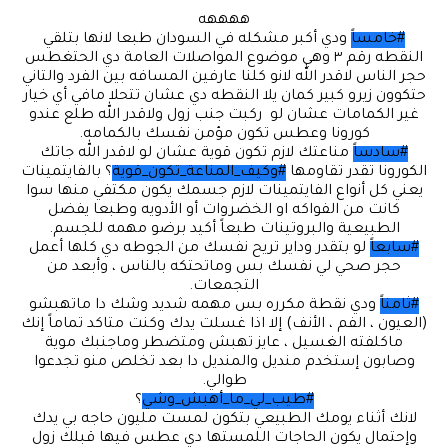
ههههه
#خامساً
ودي أكبر مشكله في السودان طبعا لانها بتلقي
النقطه رقم ٣ وهي موضوع المواصلات العامة دي الحتغطس
حجر الناس لاقدر الله لانو كلنا عارفين المسافه بين الفرد والتاني
حتكوون زيرو كبير كمان يلا النقطه دي عشان تتحلا مافي أي خيار
غير الكمامات عشان لو ركبت جنب زول ولاقدر الله طلع عندو
كورونا وعطس تكون مؤمن نفسك بالكمامه.
#سادساً
مناعتك لازم تكون قوية عشان لو لاقدر الله جاتك
الكورونا تقدر تقاومها
#وكيف_المناعة_تكون_قوية
؟ بالفايتمينات
يعني كل أنواع الفايتمينات لازم جسمك يكون مكتفي منها سوا
كانت من الفواكه او الخضروات أو الأدويه وطبعا يفضل
الطبيعية والبروتينات طبعاً أكيد برضو مهمه للجسم.
#سابعاً
لو بتقدر وداير تريح نفسك من الجوطه دي كلها أعمل
حجر صحي لي نفسك بس وماتحتكه بالناس ، وأبعد من
التجمعات.
#ثامناً
ودي نقطة مكرره بس مهمه شديد وشك دا ماتهبشو
(العيون ، الفم ، الأنف) إلا اذا غسلت يدك وكنت متاكد تماماً إنك
ماكلفته الغسيل ، عايز تهبش ومتضطر وماجنبك موية
وصابون إستخدم منديل والمنديل دا بعد تخلص منو تجدعوا
طوالي.
#طيب_لي_ما_أهبش_وشي
؟
لانك أثناء يومك الطبيعي بتكون لمست مليون حاجه بي يدك
وإحتمال يكون الحاجات اللمستها دي عطس فيها قبلك زول