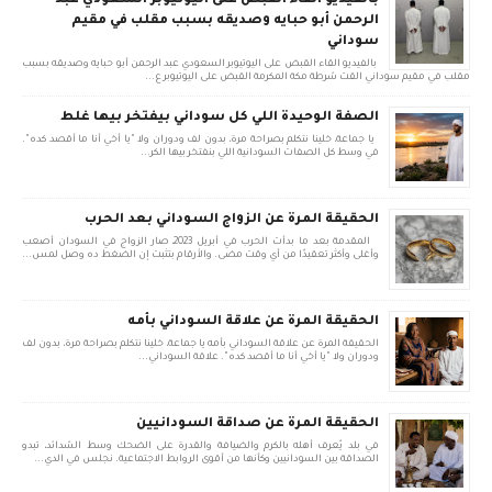
بالفيديو القاء القبض على اليوتيوبر السعودي عبد
الرحمن أبو حبايه وصديقه بسبب مقلب في مقيم
سوداني
بالفيديو القاء القبض على اليوتيوبر السعودي عبد الرحمن أبو حبايه وصديقه بسبب
مقلب في مقيم سوداني القت شرطة مكة المكرمة القبض على اليوتيوبر ع...
الصفة الوحيدة اللي كل سوداني بيفتخر بيها غلط
يا جماعة، خلينا نتكلم بصراحة مرة، بدون لف ودوران ولا "يا أخي أنا ما أقصد كده".
في وسط كل الصفات السودانية اللي بنفتخر بيها الكر...
الحقيقة المرة عن الزواج السوداني بعد الحرب
المقدمة بعد ما بدأت الحرب في أبريل 2023، صار الزواج في السودان أصعب
وأغلى وأكثر تعقيدًا من أي وقت مضى. والأرقام بتثبت إن الضغط ده وصل لمس...
الحقيقة المرة عن علاقة السوداني بأمه
الحقيقة المرة عن علاقة السوداني بأمه يا جماعة، خلينا نتكلم بصراحة مرة، بدون لف
ودوران ولا "يا أخي أنا ما أقصد كده". علاقة السوداني...
الحقيقة المرة عن صداقة السودانيين
في بلد يُعرف أهله بالكرم والضيافة والقدرة على الضحك وسط الشدائد، تبدو
الصداقة بين السودانيين وكأنها من أقوى الروابط الاجتماعية. نجلس في الدي...