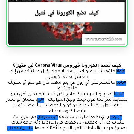
كيف تضع الكورونا فيروس Corona Virus في فتيل؟
#أولاً
ماتهبش لا عيونك لا أنفك لا فمك قبل ما تتأكد من إنك
مغسل يدينك كويس.
#ثانيا
ماتسلم علي أي زول في يدو مهما كان هو منو أو معزتك
عندو شنو.
#ثالثاً
أطلع وباشر حياتك عادي لكن دائما لازم تخلي أقل شئ
مسافة متر فما فوق بينك وبين الحواليك ،
#لي
؟ عشان لو لاقدر
الله الزول الجنبك دا عندو كورونا وعطس رزاز عطستو دا
مايصلك ومايعديك.
#رابعا
ودي طبعا حاجات متعلقه
#بالسودان
موضوع إنك
تشرب من زير وخمس لي معاك في البارد دا وأي حاجه بتتاكل
بصورة فرديه والحاجات المن النوع دا أختاك منها
#إنت_فهمتني