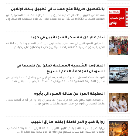
بالتفصيل طريقة فتح حساب في تطبيق بنكك اونلاين
مقدمة عن تطبيق بنكك تم تصميم تطبيق بنك الخرطوم للخدمات المصرفية عبر
الهاتف المتحرك (mBOK سابقًا) لتزويد عملاء بنك الخرطوم بسهولة الوصول إلى
...
نداء هام من معسكر السودانيين في جوبا
اللاجئين السودانيين في معسكر جوبا يعانون من نقص الغذاء وما يقارب 4 الاف
لاجئ يعيشون على وجبة طعام واحدة. وأخرون حتى لا يحصلون على وجبة. ع...
المقاومة الشعبية المسلحة تعلن عن نفسها في
السودان لمواجهة الدعم السريع
اليوم شاهدت تسجيل مصور قصير يُظهر مدفع آر بي جي وبنادق قناصة ويُعلن عن
تدشين المقاومة الشعبية المسلحة، ويُعلن مساندته للجيش. بالنسبة لي هذه ...
الحقيقة المرة عن علاقة السوداني بأبوه
يا جماعة، خلينا نتكلم بصراحة مرة، بدون لف ودوران ولا "يا أخي أنا ما أقصد كده".
علاقة السوداني بأبوه دي مش مجرد علاقة عادية زي بق...
رواية ضياع الدر كاملة | بقلم طارق اللبيب
رواية ضياع الدر كاملة | بقلم طارق اللبيب الحلقة الأولى : شلة بتاعة أصحاب.
قاعدين بتونسوا. هم شباب عندهم قوز رملة. كل يوم بيجوا بعد صلاة ال...