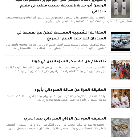
بالفيديو القاء القبض على اليوتيوبر السعودي عبد
الرحمن أبو حبايه وصديقه بسبب مقلب في مقيم
سوداني
بالفيديو القاء القبض على اليوتيوبر السعودي عبد الرحمن أبو حبايه وصديقه بسبب
مقلب في مقيم سوداني القت شرطة مكة المكرمة القبض على اليوتيوبر ع...
المقاومة الشعبية المسلحة تعلن عن نفسها في
السودان لمواجهة الدعم السريع
اليوم شاهدت تسجيل مصور قصير يُظهر مدفع آر بي جي وبنادق قناصة ويُعلن عن
تدشين المقاومة الشعبية المسلحة، ويُعلن مساندته للجيش. بالنسبة لي هذه ...
نداء هام من معسكر السودانيين في جوبا
اللاجئين السودانيين في معسكر جوبا يعانون من نقص الغذاء وما يقارب 4 الاف
لاجئ يعيشون على وجبة طعام واحدة. وأخرون حتى لا يحصلون على وجبة. ع...
الحقيقة المرة عن علاقة السوداني بأبوه
يا جماعة، خلينا نتكلم بصراحة مرة، بدون لف ودوران ولا "يا أخي أنا ما أقصد كده".
علاقة السوداني بأبوه دي مش مجرد علاقة عادية زي بق...
الحقيقة المرة عن الزواج السوداني بعد الحرب
المقدمة بعد ما بدأت الحرب في أبريل 2023، صار الزواج في السودان أصعب
وأغلى وأكثر تعقيدًا من أي وقت مضى. والأرقام بتثبت إن الضغط ده وصل لمس...