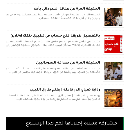
الحقيقة المرة عن علاقة السوداني بأمه
الحقيقة المرة عن علاقة السوداني بأمه يا جماعة، خلينا نتكلم بصراحة مرة، بدون لف
ودوران ولا "يا أخي أنا ما أقصد كده". علاقة السوداني...
بالتفصيل طريقة فتح حساب في تطبيق بنكك اونلاين
مقدمة عن تطبيق بنكك تم تصميم تطبيق بنك الخرطوم للخدمات المصرفية عبر
الهاتف المتحرك (mBOK سابقًا) لتزويد عملاء بنك الخرطوم بسهولة الوصول إلى
...
الحقيقة المرة عن صداقة السودانيين
في بلد يُعرف أهله بالكرم والضيافة والقدرة على الضحك وسط الشدائد، تبدو
الصداقة بين السودانيين وكأنها من أقوى الروابط الاجتماعية. نجلس في الدي...
رواية ضياع الدر كاملة | بقلم طارق اللبيب
رواية ضياع الدر كاملة | بقلم طارق اللبيب الحلقة الأولى : شلة بتاعة أصحاب.
قاعدين بتونسوا. هم شباب عندهم قوز رملة. كل يوم بيجوا بعد صلاة ال...
مشاركة مميزة إخترناها لكم هذا الإسبوع