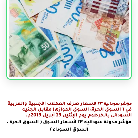
٢٣
لاسعار صرف العملات الأجنبية والعربية
مؤشر سودانية
في
( السوق الحرة، السوق الموازي) مقابل الجنيه
السوداني بالخرطوم يوم الإثنين 29 أبريل 2019م.
مؤشر مدونة سودانية
٢٣ لأسعار السوق ( السوق الحرة ،
السوق السوداء )