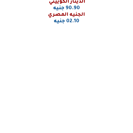
الدينار الكوييتي
90.90 جنيه
الجنيه المصري
02.10 جنيه