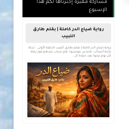
مشاركة مميزة إخترناها لكم هذا
الإسبوع
رواية ضياع الدر كاملة | بقلم طارق
اللبيب
رواية ضياع الدر كاملة | بقلم طارق اللبيب الحلقة الأولى : شلة
بتاعة أصحاب. قاعدين بتونسوا. هم شباب عندهم قوز رملة.
كل يوم بيجوا بعد صلاة ال...