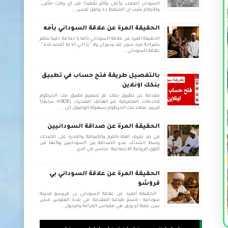
السودان أصعب وأغلى وأكثر تعقيدًا من أي وقت مضى.
والأرقام بتثبت إن الضغط ده وصل لمس...
الحقيقة المرة عن علاقة السوداني بأمه
الحقيقة المرة عن علاقة السوداني بأمه يا جماعة، خلينا نتكلم
بصراحة مرة، بدون لف ودوران ولا "يا أخي أنا ما أقصد كده".
علاقة السوداني...
بالتفصيل طريقة فتح حساب في تطبيق
بنكك اونلاين
مقدمة عن تطبيق بنكك تم تصميم تطبيق بنك الخرطوم
للخدمات المصرفية عبر الهاتف المتحرك (mBOK سابقًا)
لتزويد عملاء بنك الخرطوم بسهولة الوصول إلى ...
الحقيقة المرة عن صداقة السودانيين
في بلد يُعرف أهله بالكرم والضيافة والقدرة على الضحك
وسط الشدائد، تبدو الصداقة بين السودانيين وكأنها من
أقوى الروابط الاجتماعية. نجلس في الدي...
الحقيقة المرة عن علاقة السوداني بي
قروشو
الحقيقة المرة عن علاقة السوداني بي قروشو مدونة
سودانية - قسم طباعنا المقدمة: في بلدنا، الفلوس مش
بس عملة أو ورق، هي مقياس الكرامة والرجول...