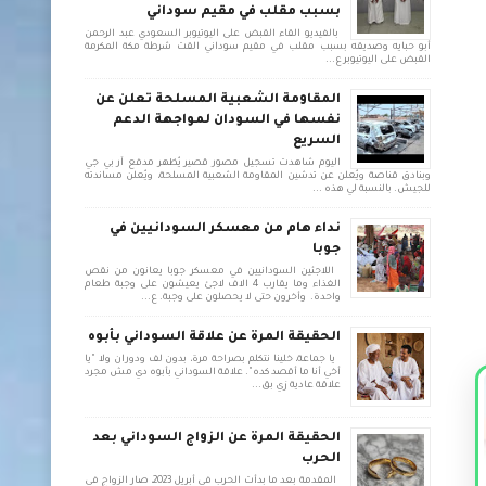
بسبب مقلب في مقيم سوداني
بالفيديو القاء القبض على اليوتيوبر السعودي عبد الرحمن
أبو حبايه وصديقه بسبب مقلب في مقيم سوداني القت شرطة مكة المكرمة
القبض على اليوتيوبر ع...
المقاومة الشعبية المسلحة تعلن عن
نفسها في السودان لمواجهة الدعم
السريع
اليوم شاهدت تسجيل مصور قصير يُظهر مدفع آر بي جي
وبنادق قناصة ويُعلن عن تدشين المقاومة الشعبية المسلحة، ويُعلن مساندته
للجيش. بالنسبة لي هذه ...
نداء هام من معسكر السودانيين في
جوبا
اللاجئين السودانيين في معسكر جوبا يعانون من نقص
الغذاء وما يقارب 4 الاف لاجئ يعيشون على وجبة طعام
واحدة. وأخرون حتى لا يحصلون على وجبة. ع...
الحقيقة المرة عن علاقة السوداني بأبوه
يا جماعة، خلينا نتكلم بصراحة مرة، بدون لف ودوران ولا "يا
أخي أنا ما أقصد كده". علاقة السوداني بأبوه دي مش مجرد
علاقة عادية زي بق...
الحقيقة المرة عن الزواج السوداني بعد
الحرب
المقدمة بعد ما بدأت الحرب في أبريل 2023، صار الزواج في