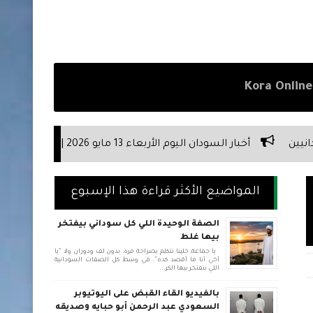
لكافة الأحداث على مدار اليوم
المواضيع الأكثر قراءة هذا الإسبوع
الصفة الوحيدة اللي كل سوداني بيفتخر
بيها غلط
يا جماعة، خلينا نتكلم بصراحة مرة، بدون لف ودوران ولا "يا
أخي أنا ما أقصد كده". في وسط كل الصفات السودانية
اللي بنفتخر بيها الكر...
بالفيديو القاء القبض على اليوتيوبر
السعودي عبد الرحمن أبو حبايه وصديقه