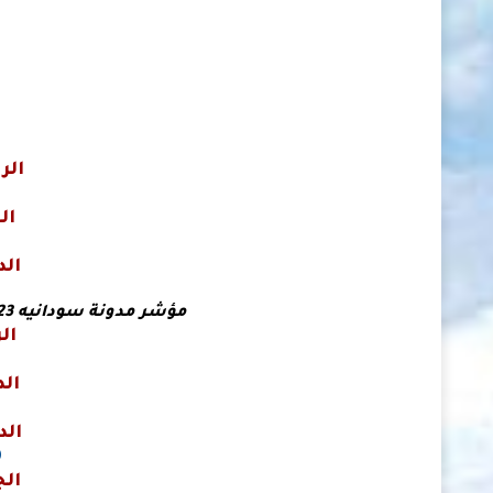
الر
7
ال
3
الد
مؤشر مدونة سودانيه 23 لأسعار صرف العملات في السودان
ال
0
الد
0
الد
0
ال