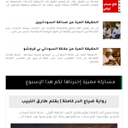
مقدمة عن تطبيق بنكك تم تصميم تطبيق بنك الخرطوم للخدمات المصرفية عبر
الهاتف المتحرك (mBOK سابقًا) لتزويد عملاء بنك الخرطوم بسهولة الوصول إلى
...
الحقيقة المرة عن صداقة السودانيين
في بلد يُعرف أهله بالكرم والضيافة والقدرة على الضحك وسط الشدائد، تبدو
الصداقة بين السودانيين وكأنها من أقوى الروابط الاجتماعية. نجلس في الدي...
الحقيقة المرة عن علاقة السوداني بي قروشو
الحقيقة المرة عن علاقة السوداني بي قروشو مدونة سودانية - قسم طباعنا
المقدمة: في بلدنا، الفلوس مش بس عملة أو ورق، هي مقياس الكرامة
والرجول...
مشاركة مميزة إخترناها لكم هذا الإسبوع
رواية ضياع الدر كاملة | بقلم طارق اللبيب
رواية ضياع الدر كاملة | بقلم طارق اللبيب الحلقة الأولى : شلة بتاعة أصحاب.
قاعدين بتونسوا. هم شباب عندهم قوز رملة. كل يوم بيجوا بعد صلاة ال...