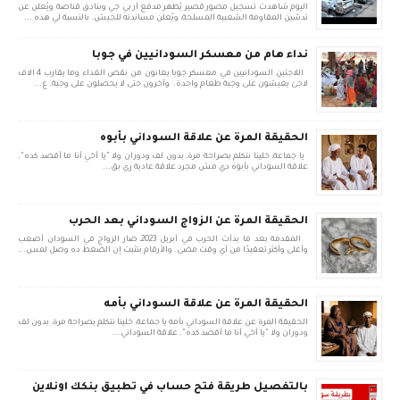
اليوم شاهدت تسجيل مصور قصير يُظهر مدفع آر بي جي وبنادق قناصة ويُعلن عن
تدشين المقاومة الشعبية المسلحة، ويُعلن مساندته للجيش. بالنسبة لي هذه ...
نداء هام من معسكر السودانيين في جوبا
اللاجئين السودانيين في معسكر جوبا يعانون من نقص الغذاء وما يقارب 4 الاف
لاجئ يعيشون على وجبة طعام واحدة. وأخرون حتى لا يحصلون على وجبة. ع...
الحقيقة المرة عن علاقة السوداني بأبوه
يا جماعة، خلينا نتكلم بصراحة مرة، بدون لف ودوران ولا "يا أخي أنا ما أقصد كده".
علاقة السوداني بأبوه دي مش مجرد علاقة عادية زي بق...
الحقيقة المرة عن الزواج السوداني بعد الحرب
المقدمة بعد ما بدأت الحرب في أبريل 2023، صار الزواج في السودان أصعب
وأغلى وأكثر تعقيدًا من أي وقت مضى. والأرقام بتثبت إن الضغط ده وصل لمس...
الحقيقة المرة عن علاقة السوداني بأمه
الحقيقة المرة عن علاقة السوداني بأمه يا جماعة، خلينا نتكلم بصراحة مرة، بدون لف
ودوران ولا "يا أخي أنا ما أقصد كده". علاقة السوداني...
بالتفصيل طريقة فتح حساب في تطبيق بنكك اونلاين