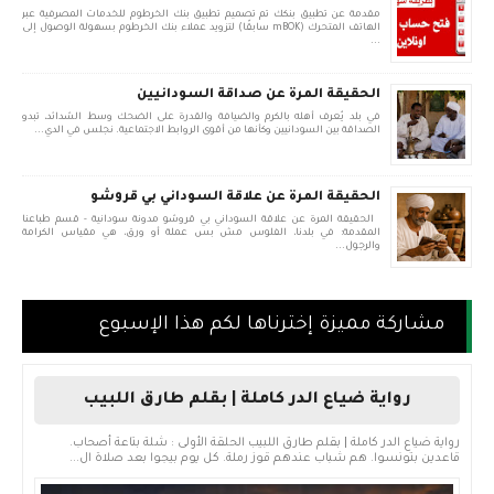
مقدمة عن تطبيق بنكك تم تصميم تطبيق بنك الخرطوم للخدمات المصرفية عبر
الهاتف المتحرك (mBOK سابقًا) لتزويد عملاء بنك الخرطوم بسهولة الوصول إلى
...
الحقيقة المرة عن صداقة السودانيين
في بلد يُعرف أهله بالكرم والضيافة والقدرة على الضحك وسط الشدائد، تبدو
الصداقة بين السودانيين وكأنها من أقوى الروابط الاجتماعية. نجلس في الدي...
الحقيقة المرة عن علاقة السوداني بي قروشو
الحقيقة المرة عن علاقة السوداني بي قروشو مدونة سودانية - قسم طباعنا
المقدمة: في بلدنا، الفلوس مش بس عملة أو ورق، هي مقياس الكرامة
والرجول...
مشاركة مميزة إخترناها لكم هذا الإسبوع
رواية ضياع الدر كاملة | بقلم طارق اللبيب
رواية ضياع الدر كاملة | بقلم طارق اللبيب الحلقة الأولى : شلة بتاعة أصحاب.
قاعدين بتونسوا. هم شباب عندهم قوز رملة. كل يوم بيجوا بعد صلاة ال...