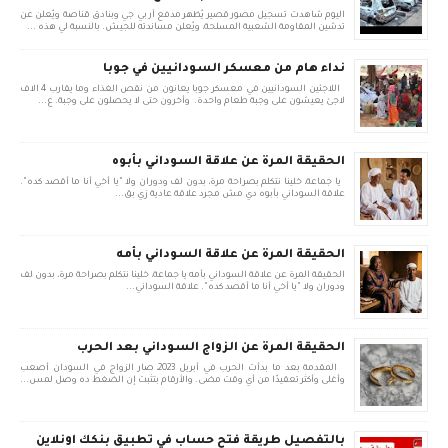
اليوم شاهدت تسجيل مصور قصير يُظهر مدفع آر بي جي وبنادق قناصة ويُعلن عن
تدشين المقاومة الشعبية المسلحة، ويُعلن مساندته للجيش. بالنسبة لي هذه ...
نداء هام من معسكر السودانيين في جوبا
اللاجئين السودانيين في معسكر جوبا يعانون من نقص الغذاء وما يقارب 4 الاف
لاجئ يعيشون على وجبة طعام واحدة. وأخرون حتى لا يحصلون على وجبة. ع...
الحقيقة المرة عن علاقة السوداني بأبوه
يا جماعة، خلينا نتكلم بصراحة مرة، بدون لف ودوران ولا "يا أخي أنا ما أقصد كده".
علاقة السوداني بأبوه دي مش مجرد علاقة عادية زي بق...
الحقيقة المرة عن علاقة السوداني بأمه
الحقيقة المرة عن علاقة السوداني بأمه يا جماعة، خلينا نتكلم بصراحة مرة، بدون لف
ودوران ولا "يا أخي أنا ما أقصد كده". علاقة السوداني...
الحقيقة المرة عن الزواج السوداني بعد الحرب
المقدمة بعد ما بدأت الحرب في أبريل 2023، صار الزواج في السودان أصعب
وأغلى وأكثر تعقيدًا من أي وقت مضى. والأرقام بتثبت إن الضغط ده وصل لمس...
بالتفصيل طريقة فتح حساب في تطبيق بنكك اونلاين