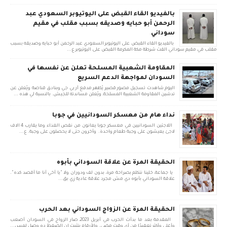
بالفيديو القاء القبض على اليوتيوبر السعودي عبد
الرحمن أبو حبايه وصديقه بسبب مقلب في مقيم
سوداني
بالفيديو القاء القبض على اليوتيوبر السعودي عبد الرحمن أبو حبايه وصديقه بسبب
مقلب في مقيم سوداني القت شرطة مكة المكرمة القبض على اليوتيوبر ع...
المقاومة الشعبية المسلحة تعلن عن نفسها في
السودان لمواجهة الدعم السريع
اليوم شاهدت تسجيل مصور قصير يُظهر مدفع آر بي جي وبنادق قناصة ويُعلن عن
تدشين المقاومة الشعبية المسلحة، ويُعلن مساندته للجيش. بالنسبة لي هذه ...
نداء هام من معسكر السودانيين في جوبا
اللاجئين السودانيين في معسكر جوبا يعانون من نقص الغذاء وما يقارب 4 الاف
لاجئ يعيشون على وجبة طعام واحدة. وأخرون حتى لا يحصلون على وجبة. ع...
الحقيقة المرة عن علاقة السوداني بأبوه
يا جماعة، خلينا نتكلم بصراحة مرة، بدون لف ودوران ولا "يا أخي أنا ما أقصد كده".
علاقة السوداني بأبوه دي مش مجرد علاقة عادية زي بق...
الحقيقة المرة عن الزواج السوداني بعد الحرب
المقدمة بعد ما بدأت الحرب في أبريل 2023، صار الزواج في السودان أصعب
وأغلى وأكثر تعقيدًا من أي وقت مضى. والأرقام بتثبت إن الضغط ده وصل لمس...