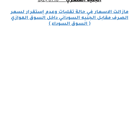
الجنيه المصـري
01.10 جنيه
مازالت الاسعار في حالة تقلبات وعدم إستقرار لسعر
الصرف مقابل الجنيه السوداني داخل السوق الموازي
( السوق السوداء )