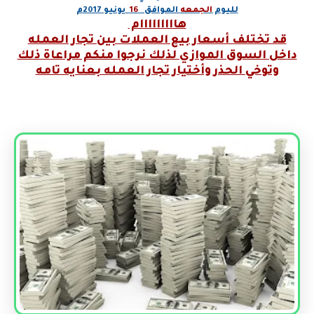
لليوم
الجمعه
الموافق
16
يونيو 2017م
هااااااااام
قد تختلف أسعار بيع العملات بين تجار العمله
داخل السوق الموازي لذلك نرجوا منكم مراعاة ذلك
وتوخي الحذر وأختيار تجار العمله بعنايه تامه