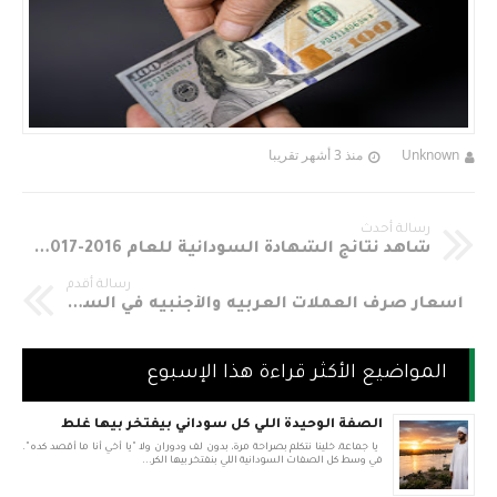
Unknown
منذ 3 أشهر تقريبا
رسالة أحدث
شاهد نتائج الشهادة السودانية للعام 2016-2017 عقب المؤتمر الصحفي مباشرة
رسالة أقدم
أسعار صرف العملات العربيه والأجنبيه في السوق الموازي مقابل الجنيه السوداني لليوم الخميس 15 يونيو 2017
المواضيع الأكثر قراءة هذا الإسبوع
الصفة الوحيدة اللي كل سوداني بيفتخر بيها غلط
يا جماعة، خلينا نتكلم بصراحة مرة، بدون لف ودوران ولا "يا أخي أنا ما أقصد كده".
في وسط كل الصفات السودانية اللي بنفتخر بيها الكر...