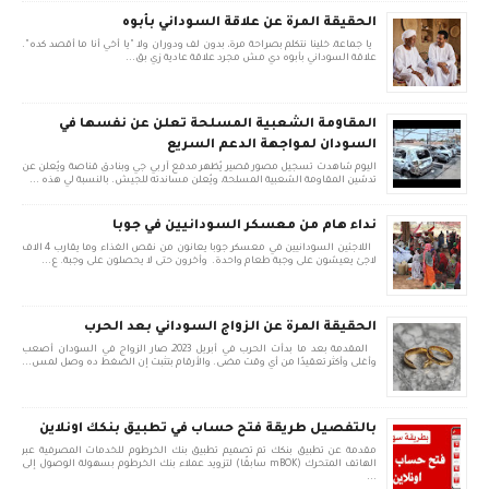
الحقيقة المرة عن علاقة السوداني بأبوه
يا جماعة، خلينا نتكلم بصراحة مرة، بدون لف ودوران ولا "يا أخي أنا ما أقصد كده".
علاقة السوداني بأبوه دي مش مجرد علاقة عادية زي بق...
المقاومة الشعبية المسلحة تعلن عن نفسها في
السودان لمواجهة الدعم السريع
اليوم شاهدت تسجيل مصور قصير يُظهر مدفع آر بي جي وبنادق قناصة ويُعلن عن
تدشين المقاومة الشعبية المسلحة، ويُعلن مساندته للجيش. بالنسبة لي هذه ...
نداء هام من معسكر السودانيين في جوبا
اللاجئين السودانيين في معسكر جوبا يعانون من نقص الغذاء وما يقارب 4 الاف
لاجئ يعيشون على وجبة طعام واحدة. وأخرون حتى لا يحصلون على وجبة. ع...
الحقيقة المرة عن الزواج السوداني بعد الحرب
المقدمة بعد ما بدأت الحرب في أبريل 2023، صار الزواج في السودان أصعب
وأغلى وأكثر تعقيدًا من أي وقت مضى. والأرقام بتثبت إن الضغط ده وصل لمس...
بالتفصيل طريقة فتح حساب في تطبيق بنكك اونلاين
مقدمة عن تطبيق بنكك تم تصميم تطبيق بنك الخرطوم للخدمات المصرفية عبر
الهاتف المتحرك (mBOK سابقًا) لتزويد عملاء بنك الخرطوم بسهولة الوصول إلى
...