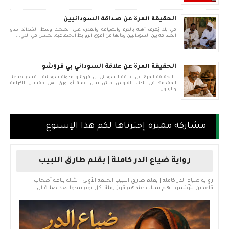
الحقيقة المرة عن صداقة السودانيين
في بلد يُعرف أهله بالكرم والضيافة والقدرة على الضحك وسط الشدائد، تبدو
الصداقة بين السودانيين وكأنها من أقوى الروابط الاجتماعية. نجلس في الدي...
الحقيقة المرة عن علاقة السوداني بي قروشو
الحقيقة المرة عن علاقة السوداني بي قروشو مدونة سودانية - قسم طباعنا
المقدمة: في بلدنا، الفلوس مش بس عملة أو ورق، هي مقياس الكرامة
والرجول...
مشاركة مميزة إخترناها لكم هذا الإسبوع
رواية ضياع الدر كاملة | بقلم طارق اللبيب
رواية ضياع الدر كاملة | بقلم طارق اللبيب الحلقة الأولى : شلة بتاعة أصحاب.
قاعدين بتونسوا. هم شباب عندهم قوز رملة. كل يوم بيجوا بعد صلاة ال...