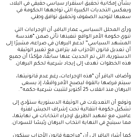
بشأن إمكانية تحقيق استقرار سياسي حقيقي في البلاد،
ويعكس التحديات الكبيرة التي تواجهها الحكومة في
سعيها لتوحيد الصفوف وتحقيق توافق وطني.
ورأى المحلل السياسي، عمار الباقر، أن الإجراءات التي
تنوي حكومة الأمر الواقع تنفيذها تأتي ضمن “هندسة
المشهد السياسي” لدعم البرهان في صراعه، مشيرًا إلى
أن تعديل قانون الأحزاب قد يتزامن مع تغيير الوثيقة
الدستورية، التي تم الحديث عنها سابقًا، مؤكدًا أن جميع
هذه الخطوات تهدف إلى إيجاد شرعية لحكم البرهان.
وأضاف الباقر أن “هذه الإجراءات، رغم عدم قانونيتها،
سيتم فرضها بالقوة ليصبح الأمر واقعًا، إذ يسعى
البرهان منذ انقلاب 25 أكتوبر لتثبيت شرعية حكمه”.
وتوقع أن التعديلات في الوثيقة الدستورية ستؤدي إلى
تشكيل حكومة انتقالية تحت إشراف الجيش لفترة
عامين، مع تمهيد الطريق لإجراء انتخابات في نهايتها،
مما سيتيح في النهاية انتخاب البرهان رئيسًا للسودان.
كما أشار الباقر إلى أن “مراجعة قانون الأحزاب ستكون