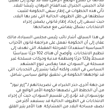
شأنها أن تشرع الوضع الراهن، مما قد يؤدي إلى تعيين
قائد الجيش، الجنرال عبدالفتاح البرهان، رئيسًا للبلاد.
تأتي هذه الخطوات في إطار سعي الحكومة لتثبيت
سلطتها في ظل الظروف الحالية التي تمر بها البلاد،
حيث تسعى إلى إيجاد إطار قانوني يضمن إجراء
الانتخابات بشكل يتماشى مع مصالحها.
في هذا السياق، أشار نائب رئيس مجلس السيادة، مالك
عقار، إلى أن الحكومة تعمل على مراجعة قانون الأحزاب
السياسية استعدادًا للمرحلة المقبلة، التي تهدف إلى
تنظيم الانتخابات. وأوضح أن هناك 102 حزبًا سياسيًا
مسجلاً و122 حزبًا ومنظمة مدنية وحركات مسلحة غير
مسجلة في السودان، مما يعكس تنوع المشهد
السياسي في البلاد، ولكنه أيضًا يشير إلى التحديات التي
قد تواجهها الحكومة في تحقيق توافق سياسي شامل.
من جهة أخرى، حذر الخبراء في تصريحاتهم لـ”إرم نيوز”
من أن الخطط التي تضعها حكومة الأمر الواقع في
بورتسودان قد تؤدي إلى تقسيم السودان، حيث أن إجراء
الانتخابات في الظروف الحالية قد يستبعد أكثر من
نصف مساحة البلاد من المشاركة. هذا الأمر يثير القلق