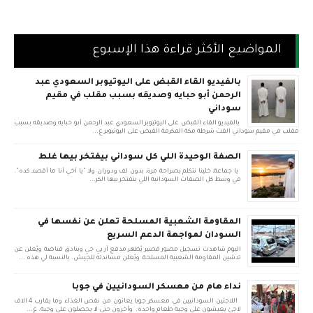
المواضيع الأكثر قراءة هذا الإسبوع
بالفيديو القاء القبض على اليوتيوبر السعودي عبد
الرحمن أبو حبايه وصديقه بسبب مقلب في مقيم
سوداني
بالفيديو القاء القبض على اليوتيوبر السعودي عبد الرحمن أبو حبايه وصديقه بسبب
مقلب في مقيم سوداني القت شرطة مكة المكرمة القبض على اليوتيوبر ع...
الصفة الوحيدة اللي كل سوداني بيفتخر بيها غلط
يا جماعة، خلينا نتكلم بصراحة مرة، بدون لف ودوران ولا "يا أخي أنا ما أقصد كده".
في وسط كل الصفات السودانية اللي بنفتخر بيها الكر...
المقاومة الشعبية المسلحة تعلن عن نفسها في
السودان لمواجهة الدعم السريع
اليوم شاهدت تسجيل مصور قصير يُظهر مدفع آر بي جي وبنادق قناصة ويُعلن عن
تدشين المقاومة الشعبية المسلحة، ويُعلن مساندته للجيش. بالنسبة لي هذه ...
نداء هام من معسكر السودانيين في جوبا
اللاجئين السودانيين في معسكر جوبا يعانون من نقص الغذاء وما يقارب 4 الاف
لاجئ يعيشون على وجبة طعام واحدة. وأخرون حتى لا يحصلون على وجبة. ع...