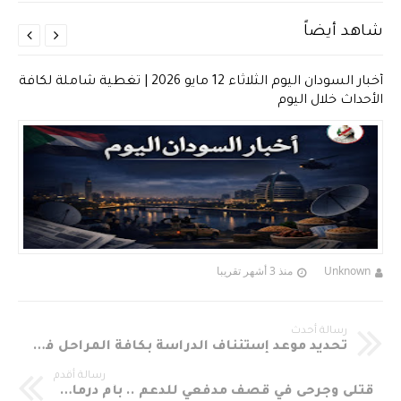
شاهد أيضاً


أخبار السودان اليوم الثلاثاء 12 مايو 2026 | تغطية شاملة لكافة
الأحداث خلال اليوم
Unknown
منذ 3 أشهر تقريبا
رسالة أحدث
تحديد موعد إستئناف الدراسة بكافة المراحل في ولاية الخرطوم
رسالة أقدم
قتلى وجرحى في قصف مدفعي للدعم .. بأم درمان وسط أزمة مياه خانقة