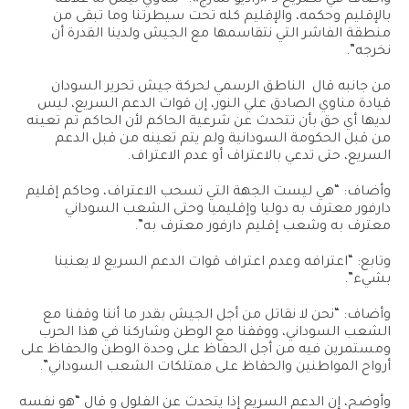
بالإقليم وحكمه، والإقليم كله تحت سيطرتنا وما تبقى من
منطقة الفاشر التي نتقاسمها مع الجيش ولدينا القدرة أن
نخرجه”.
من جانبه قال الناطق الرسمي لحركة جيش تحرير السودان
قيادة مناوي الصادق علي النور، إن قوات الدعم السريع، ليس
لديها أي حق بأن تتحدث عن شرعية الحاكم لأن الحاكم تم تعينه
من قبل الحكومة السودانية ولم يتم تعينه من قبل الدعم
السريع، حتى تدعي بالاعتراف أو عدم الاعتراف.
وأضاف: “هي ليست الجهة التي تسحب الاعتراف، وحاكم إقليم
دارفور معترف به دوليا وإقليميا وحتى الشعب السوداني
معترف به وشعب إقليم دارفور معترف به”.
وتابع: “اعترافه وعدم اعتراف قوات الدعم السريع لا يعنينا
بشيء”.
وأضاف: “نحن لا نقاتل من أجل الجيش بقدر ما أننا وقفنا مع
الشعب السوداني، ووقفنا مع الوطن وشاركنا في هذا الحرب
ومستمرين فيه من أجل الحفاظ على وحدة الوطن والحفاظ على
أرواح المواطنين والحفاظ على ممتلكات الشعب السوداني”.
وأوضح، إن الدعم السريع إذا يتحدث عن الفلول و قال “هو نفسه