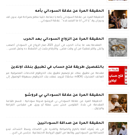
الحقيقة المرة عن علاقة السوداني بأمه
الحقيقة المرة عن علاقة السوداني بأمه يا جماعة، خلينا نتكلم بصراحة مرة، بدون لف
ودوران ولا "يا أخي أنا ما أقصد كده". علاقة السوداني...
الحقيقة المرة عن الزواج السوداني بعد الحرب
المقدمة بعد ما بدأت الحرب في أبريل 2023، صار الزواج في السودان أصعب
وأغلى وأكثر تعقيدًا من أي وقت مضى. والأرقام بتثبت إن الضغط ده وصل لمس...
بالتفصيل طريقة فتح حساب في تطبيق بنكك اونلاين
مقدمة عن تطبيق بنكك تم تصميم تطبيق بنك الخرطوم للخدمات المصرفية عبر
الهاتف المتحرك (mBOK سابقًا) لتزويد عملاء بنك الخرطوم بسهولة الوصول إلى
...
الحقيقة المرة عن علاقة السوداني بي قروشو
الحقيقة المرة عن علاقة السوداني بي قروشو مدونة سودانية - قسم طباعنا
المقدمة: في بلدنا، الفلوس مش بس عملة أو ورق، هي مقياس الكرامة
والرجول...
الحقيقة المرة عن صداقة السودانيين
في بلد يُعرف أهله بالكرم والضيافة والقدرة على الضحك وسط الشدائد، تبدو
الصداقة بين السودانيين وكأنها من أقوى الروابط الاجتماعية. نجلس في الدي...