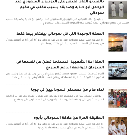
بالفيديو القاء القبض على اليوتيوبر السعودي عبد
الرحمن أبو حبايه وصديقه بسبب مقلب في مقيم
سوداني
بالفيديو القاء القبض على اليوتيوبر السعودي عبد الرحمن أبو حبايه وصديقه بسبب
مقلب في مقيم سوداني القت شرطة مكة المكرمة القبض على اليوتيوبر ع...
الصفة الوحيدة اللي كل سوداني بيفتخر بيها غلط
يا جماعة، خلينا نتكلم بصراحة مرة، بدون لف ودوران ولا "يا أخي أنا ما أقصد كده".
في وسط كل الصفات السودانية اللي بنفتخر بيها الكر...
المقاومة الشعبية المسلحة تعلن عن نفسها في
السودان لمواجهة الدعم السريع
اليوم شاهدت تسجيل مصور قصير يُظهر مدفع آر بي جي وبنادق قناصة ويُعلن عن
تدشين المقاومة الشعبية المسلحة، ويُعلن مساندته للجيش. بالنسبة لي هذه ...
نداء هام من معسكر السودانيين في جوبا
اللاجئين السودانيين في معسكر جوبا يعانون من نقص الغذاء وما يقارب 4 الاف
لاجئ يعيشون على وجبة طعام واحدة. وأخرون حتى لا يحصلون على وجبة. ع...
الحقيقة المرة عن علاقة السوداني بأبوه
يا جماعة، خلينا نتكلم بصراحة مرة، بدون لف ودوران ولا "يا أخي أنا ما أقصد كده".
علاقة السوداني بأبوه دي مش مجرد علاقة عادية زي بق...