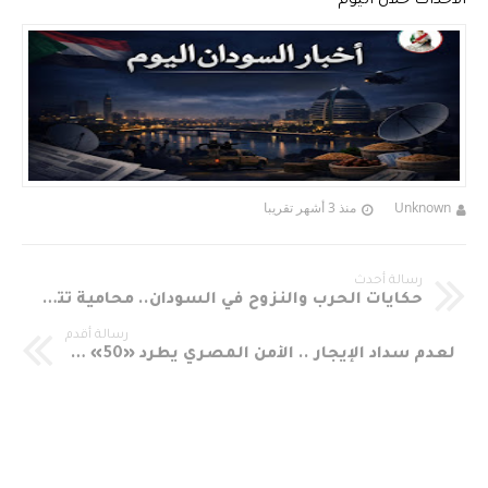
الأحداث خلال اليوم
Unknown
منذ 3 أشهر تقريبا
رسالة أحدث
حكايات الحرب والنزوح في السودان.. محامية تتحول إلى «بائعة زبادي» بكسلا
رسالة أقدم
لعدم سداد الإيجار .. الأمن المصري يطرد «50» أسرة سودانية إلى الشارع