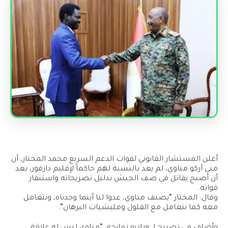
أعلن المستشار القانوني لقوات الدعم السريع محمد المختار، أن
مني أركو مناوي، لم يعد بالنسبة لهم حاكماً لإقليم دارفور، بعد
أن أصبح يقاتل في صف الجيش بدليل تصريحاته واستنفار
قواته.
وقال: المختار “يصنف مناوي، عدوا لنا أينما وجدناه، ونتعامل
معه كما نتعامل مع الفلول ومليشيات البرهان”.
وأضاف في تصريح لـ «راديو تمازج»: “مناوي ليس له علاقة