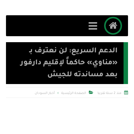
الدعم السريع: لن نعترف بـ
«مناوي» حاكماً لإقليم دارفور
بعد مساندته للجيش


منذ 2 سنة تقريبا
الصفحة الرئيسية
أخبار السودان