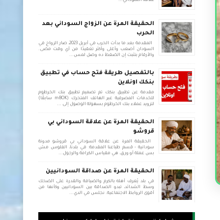
علاقة السوداني...
الحقيقة المرة عن الزواج السوداني بعد
الحرب
المقدمة بعد ما بدأت الحرب في أبريل 2023، صار الزواج في
السودان أصعب وأغلى وأكثر تعقيدًا من أي وقت مضى.
والأرقام بتثبت إن الضغط ده وصل لمس...
بالتفصيل طريقة فتح حساب في تطبيق
بنكك اونلاين
مقدمة عن تطبيق بنكك تم تصميم تطبيق بنك الخرطوم
للخدمات المصرفية عبر الهاتف المتحرك (mBOK سابقًا)
لتزويد عملاء بنك الخرطوم بسهولة الوصول إلى ...
الحقيقة المرة عن علاقة السوداني بي
قروشو
الحقيقة المرة عن علاقة السوداني بي قروشو مدونة
سودانية - قسم طباعنا المقدمة: في بلدنا، الفلوس مش
بس عملة أو ورق، هي مقياس الكرامة والرجول...
الحقيقة المرة عن صداقة السودانيين
في بلد يُعرف أهله بالكرم والضيافة والقدرة على الضحك
وسط الشدائد، تبدو الصداقة بين السودانيين وكأنها من
أقوى الروابط الاجتماعية. نجلس في الدي...