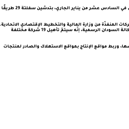
أعلنت إدارة مشروع ولاية الجزيرة الترتيبات للاحتفال في السادس عشر من يناير الجاري، بتدشين سفلتة 29 طريقًا
ت المنفذّة من وزارة المالية والتخطيط الإقتصادي الاتحادية.
وقال محافظ مشروع الجزيرة عمر مرزوق، بحسب وكالة السودان الرسمية، إنّه سيتمّ تأهيل 19 شركة مختلفة
ا، وربط مواقع الإنتاج بمواقع الاستهلاك والصادر لمنتجات