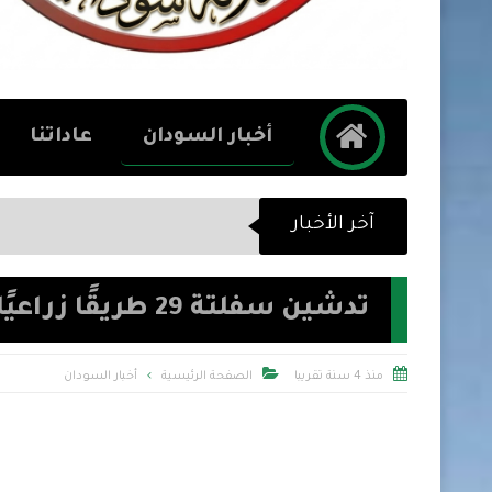
أخبار السودان
عاداتنا
آخر الأخبار
الصف
تدشين سفلتة 29 طريقًا زراعيًا بمشروع ولاية الجزيرة


منذ 4 سنة تقريبا
الصفحة الرئيسية
أخبار السودان