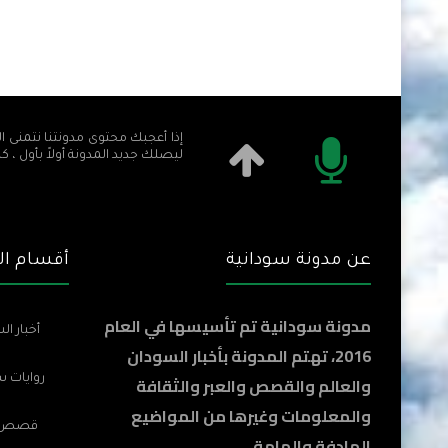
إذا أعجبك محتوى مدونتنا نتمنى ال
ليصلك جديد المدونة أولاً بأول ، ك
عن مدونة سودانية
أقسام الم
مدونة سودانية تم تأسيسها في العام
أخبار ال
2016، تهتم المدونة بأخبار السودان
والعالم والقصص والعبر والثقافة
روايات س
والمعلومات وغيرها من المواضيع
قصص و
الهادفة والهامة ..