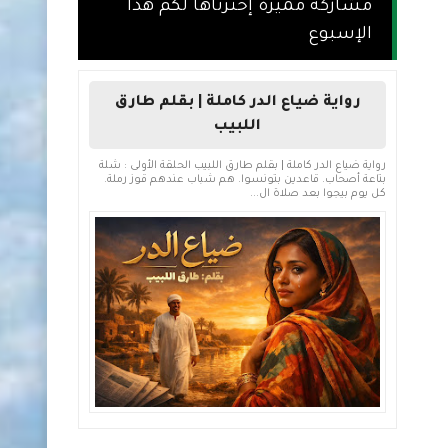
مشاركة مميزة إخترناها لكم هذا
الإسبوع
رواية ضياع الدر كاملة | بقلم طارق
اللبيب
رواية ضياع الدر كاملة | بقلم طارق اللبيب الحلقة الأولى : شلة
بتاعة أصحاب. قاعدين بتونسوا. هم شباب عندهم قوز رملة.
كل يوم بيجوا بعد صلاة ال...