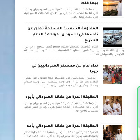
بيها غلط
يا جماعة، خلينا نتكلم بصراحة مرة، بدون لف ودوران ولا "يا
أخي أنا ما أقصد كده". في وسط كل الصفات السودانية
اللي بنفتخر بيها الكر...
المقاومة الشعبية المسلحة تعلن عن
نفسها في السودان لمواجهة الدعم
السريع
اليوم شاهدت تسجيل مصور قصير يُظهر مدفع آر بي جي
وبنادق قناصة ويُعلن عن تدشين المقاومة الشعبية المسلحة، ويُعلن مساندته
للجيش. بالنسبة لي هذه ...
نداء هام من معسكر السودانيين في
جوبا
اللاجئين السودانيين في معسكر جوبا يعانون من نقص
الغذاء وما يقارب 4 الاف لاجئ يعيشون على وجبة طعام
واحدة. وأخرون حتى لا يحصلون على وجبة. ع...
الحقيقة المرة عن علاقة السوداني بأبوه
يا جماعة، خلينا نتكلم بصراحة مرة، بدون لف ودوران ولا "يا
أخي أنا ما أقصد كده". علاقة السوداني بأبوه دي مش مجرد
علاقة عادية زي بق...
الحقيقة المرة عن علاقة السوداني بأمه
الحقيقة المرة عن علاقة السوداني بأمه يا جماعة، خلينا نتكلم
بصراحة مرة، بدون لف ودوران ولا "يا أخي أنا ما أقصد كده".