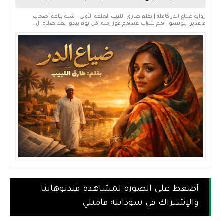
رواية ضياع الدر كاملة | بقلم طارق اللبيب الحلقة الأولى : شلة بتاعة أصحاب.
قاعدين بتونسوا. هم شباب عندهم قوز رملة. كل يوم بيجوا بعد صلاة ال...
أضغط على الصورة لمشاهدة فيديوهاتنا
والإشتراك في سودانية فاميلي