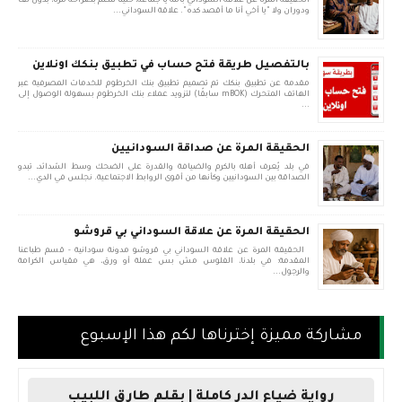
الحقيقة المرة عن علاقة السوداني بأمه يا جماعة، خلينا نتكلم بصراحة مرة، بدون لف
ودوران ولا "يا أخي أنا ما أقصد كده". علاقة السوداني...
بالتفصيل طريقة فتح حساب في تطبيق بنكك اونلاين
مقدمة عن تطبيق بنكك تم تصميم تطبيق بنك الخرطوم للخدمات المصرفية عبر
الهاتف المتحرك (mBOK سابقًا) لتزويد عملاء بنك الخرطوم بسهولة الوصول إلى
...
الحقيقة المرة عن صداقة السودانيين
في بلد يُعرف أهله بالكرم والضيافة والقدرة على الضحك وسط الشدائد، تبدو
الصداقة بين السودانيين وكأنها من أقوى الروابط الاجتماعية. نجلس في الدي...
الحقيقة المرة عن علاقة السوداني بي قروشو
الحقيقة المرة عن علاقة السوداني بي قروشو مدونة سودانية - قسم طباعنا
المقدمة: في بلدنا، الفلوس مش بس عملة أو ورق، هي مقياس الكرامة
والرجول...
مشاركة مميزة إخترناها لكم هذا الإسبوع
رواية ضياع الدر كاملة | بقلم طارق اللبيب