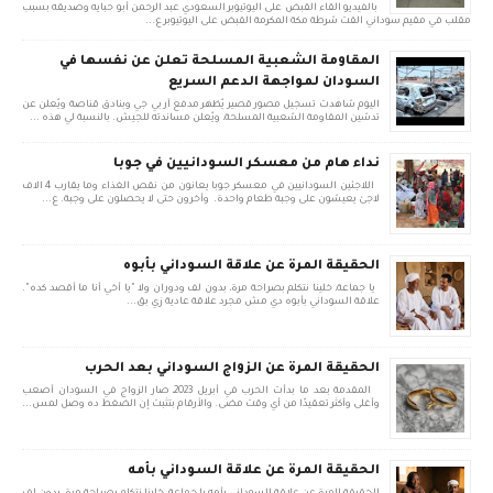
بالفيديو القاء القبض على اليوتيوبر السعودي عبد الرحمن أبو حبايه وصديقه بسبب
مقلب في مقيم سوداني القت شرطة مكة المكرمة القبض على اليوتيوبر ع...
المقاومة الشعبية المسلحة تعلن عن نفسها في
السودان لمواجهة الدعم السريع
اليوم شاهدت تسجيل مصور قصير يُظهر مدفع آر بي جي وبنادق قناصة ويُعلن عن
تدشين المقاومة الشعبية المسلحة، ويُعلن مساندته للجيش. بالنسبة لي هذه ...
نداء هام من معسكر السودانيين في جوبا
اللاجئين السودانيين في معسكر جوبا يعانون من نقص الغذاء وما يقارب 4 الاف
لاجئ يعيشون على وجبة طعام واحدة. وأخرون حتى لا يحصلون على وجبة. ع...
الحقيقة المرة عن علاقة السوداني بأبوه
يا جماعة، خلينا نتكلم بصراحة مرة، بدون لف ودوران ولا "يا أخي أنا ما أقصد كده".
علاقة السوداني بأبوه دي مش مجرد علاقة عادية زي بق...
الحقيقة المرة عن الزواج السوداني بعد الحرب
المقدمة بعد ما بدأت الحرب في أبريل 2023، صار الزواج في السودان أصعب
وأغلى وأكثر تعقيدًا من أي وقت مضى. والأرقام بتثبت إن الضغط ده وصل لمس...
الحقيقة المرة عن علاقة السوداني بأمه