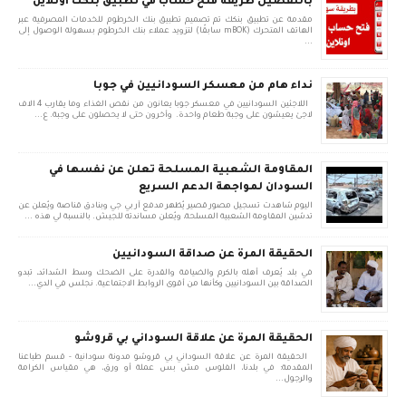
بالتفصيل طريقة فتح حساب في تطبيق بنكك اونلاين
مقدمة عن تطبيق بنكك تم تصميم تطبيق بنك الخرطوم للخدمات المصرفية عبر
الهاتف المتحرك (mBOK سابقًا) لتزويد عملاء بنك الخرطوم بسهولة الوصول إلى
...
نداء هام من معسكر السودانيين في جوبا
اللاجئين السودانيين في معسكر جوبا يعانون من نقص الغذاء وما يقارب 4 الاف
لاجئ يعيشون على وجبة طعام واحدة. وأخرون حتى لا يحصلون على وجبة. ع...
المقاومة الشعبية المسلحة تعلن عن نفسها في
السودان لمواجهة الدعم السريع
اليوم شاهدت تسجيل مصور قصير يُظهر مدفع آر بي جي وبنادق قناصة ويُعلن عن
تدشين المقاومة الشعبية المسلحة، ويُعلن مساندته للجيش. بالنسبة لي هذه ...
الحقيقة المرة عن صداقة السودانيين
في بلد يُعرف أهله بالكرم والضيافة والقدرة على الضحك وسط الشدائد، تبدو
الصداقة بين السودانيين وكأنها من أقوى الروابط الاجتماعية. نجلس في الدي...
الحقيقة المرة عن علاقة السوداني بي قروشو
الحقيقة المرة عن علاقة السوداني بي قروشو مدونة سودانية - قسم طباعنا
المقدمة: في بلدنا، الفلوس مش بس عملة أو ورق، هي مقياس الكرامة
والرجول...