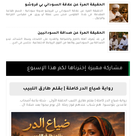
الحقيقة المرة عن علاقة السوداني بي قروشو
الحقيقة المرة عن علاقة السوداني بي قروشو مدونة سودانية - قسم طباعنا
المقدمة: في بلدنا، الفلوس مش بس عملة أو ورق، هي مقياس الكرامة
والرجول...
الحقيقة المرة عن صداقة السودانيين
في بلد يُعرف أهله بالكرم والضيافة والقدرة على الضحك وسط الشدائد، تبدو
الصداقة بين السودانيين وكأنها من أقوى الروابط الاجتماعية. نجلس في الدي...
مشاركة مميزة إخترناها لكم هذا الإسبوع
رواية ضياع الدر كاملة | بقلم طارق اللبيب
رواية ضياع الدر كاملة | بقلم طارق اللبيب الحلقة الأولى : شلة بتاعة أصحاب.
قاعدين بتونسوا. هم شباب عندهم قوز رملة. كل يوم بيجوا بعد صلاة ال...