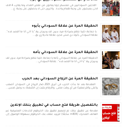
اللاجئين السودانيين في معسكر جوبا يعانون من نقص الغذاء وما يقارب 4 الاف
لاجئ يعيشون على وجبة طعام واحدة. وأخرون حتى لا يحصلون على وجبة. ع...
الحقيقة المرة عن علاقة السوداني بأبوه
يا جماعة، خلينا نتكلم بصراحة مرة، بدون لف ودوران ولا "يا أخي أنا ما أقصد كده".
علاقة السوداني بأبوه دي مش مجرد علاقة عادية زي بق...
الحقيقة المرة عن علاقة السوداني بأمه
الحقيقة المرة عن علاقة السوداني بأمه يا جماعة، خلينا نتكلم بصراحة مرة، بدون لف
ودوران ولا "يا أخي أنا ما أقصد كده". علاقة السوداني...
الحقيقة المرة عن الزواج السوداني بعد الحرب
المقدمة بعد ما بدأت الحرب في أبريل 2023، صار الزواج في السودان أصعب
وأغلى وأكثر تعقيدًا من أي وقت مضى. والأرقام بتثبت إن الضغط ده وصل لمس...
بالتفصيل طريقة فتح حساب في تطبيق بنكك اونلاين
مقدمة عن تطبيق بنكك تم تصميم تطبيق بنك الخرطوم للخدمات المصرفية عبر
الهاتف المتحرك (mBOK سابقًا) لتزويد عملاء بنك الخرطوم بسهولة الوصول إلى
...