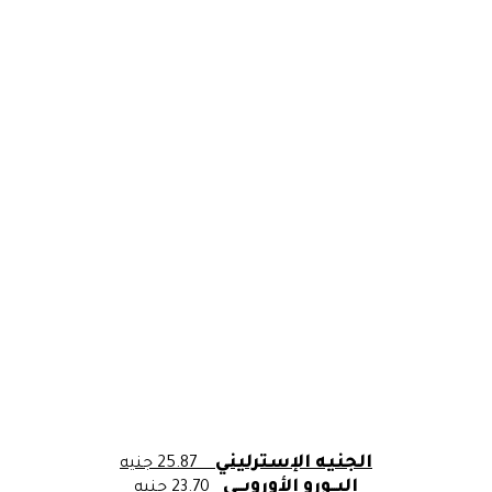
الجنيه الإسترليني
25.87 جنيه
اليــورو الأوروبـــي
23.70 جنيه