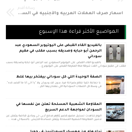
رسالة أقدم
أسعار صرف العملات العربيه والأجنبيه في السوق الموازي مقابل الجنيه السوداني لليوم الأربعاء26.7.2017
المواضيع الأكثر قراءة هذا الإسبوع
بالفيديو القاء القبض على اليوتيوبر السعودي عبد
الرحمن أبو حبايه وصديقه بسبب مقلب في مقيم
سوداني
بالفيديو القاء القبض على اليوتيوبر السعودي عبد الرحمن أبو حبايه وصديقه بسبب
مقلب في مقيم سوداني القت شرطة مكة المكرمة القبض على اليوتيوبر ع...
الصفة الوحيدة اللي كل سوداني بيفتخر بيها غلط
يا جماعة، خلينا نتكلم بصراحة مرة، بدون لف ودوران ولا "يا أخي أنا ما أقصد كده".
في وسط كل الصفات السودانية اللي بنفتخر بيها الكر...
المقاومة الشعبية المسلحة تعلن عن نفسها في
السودان لمواجهة الدعم السريع
اليوم شاهدت تسجيل مصور قصير يُظهر مدفع آر بي جي وبنادق قناصة ويُعلن عن
تدشين المقاومة الشعبية المسلحة، ويُعلن مساندته للجيش. بالنسبة لي هذه ...
نداء هام من معسكر السودانيين في جوبا