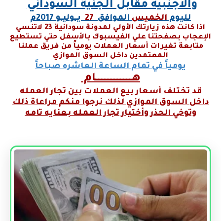
والاجنبيه مقابل الجنية السوداني
لليوم
الخميس
الموافق
27
يـــوليــو 2017م
اذا كانت هذه زيارتك الأولي لمدونة سودانية 23 لاتنسي
الإعجاب بصفحتنا علي الفيسبوك بالأسفل حتي تستطيع
متابعة تغيرات أسعار العملات يومياً من فريق عملنا
المعتمدين
داخل السوق الموازي
يومياً في تمام الساعة العاشره صباحاً
هـــــــــــــــــــــــــام
قد تختلف أسعار بيع العملات بين تجار العمله
داخل السوق الموازي لذلك نرجوا منكم مراعاة ذلك
وتوخي الحذر وأختيار تجار العمله بعنايه تامه