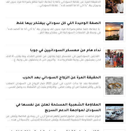
الحقيقة المرة عن علاقة السوداني بأمه يا جماعة، خلينا نتكلم بصراحة مرة، بدون لف
ودوران ولا "يا أخي أنا ما أقصد كده". علاقة السوداني...
الصفة الوحيدة اللي كل سوداني بيفتخر بيها غلط
يا جماعة، خلينا نتكلم بصراحة مرة، بدون لف ودوران ولا "يا أخي أنا ما أقصد كده".
في وسط كل الصفات السودانية اللي بنفتخر بيها الكر...
نداء هام من معسكر السودانيين في جوبا
اللاجئين السودانيين في معسكر جوبا يعانون من نقص الغذاء وما يقارب 4 الاف
لاجئ يعيشون على وجبة طعام واحدة. وأخرون حتى لا يحصلون على وجبة. ع...
الحقيقة المرة عن الزواج السوداني بعد الحرب
المقدمة بعد ما بدأت الحرب في أبريل 2023، صار الزواج في السودان أصعب
وأغلى وأكثر تعقيدًا من أي وقت مضى. والأرقام بتثبت إن الضغط ده وصل لمس...
المقاومة الشعبية المسلحة تعلن عن نفسها في
السودان لمواجهة الدعم السريع
اليوم شاهدت تسجيل مصور قصير يُظهر مدفع آر بي جي وبنادق قناصة ويُعلن عن
تدشين المقاومة الشعبية المسلحة، ويُعلن مساندته للجيش. بالنسبة لي هذه ...