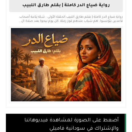
رواية ضياع الدر كاملة | بقلم طارق اللبيب
رواية ضياع الدر كاملة | بقلم طارق اللبيب الحلقة الأولى : شلة بتاعة أصحاب.
قاعدين بتونسوا. هم شباب عندهم قوز رملة. كل يوم بيجوا بعد صلاة ال...
أضغط على الصورة لمشاهدة فيديوهاتنا
والإشتراك في سودانية فاميلي