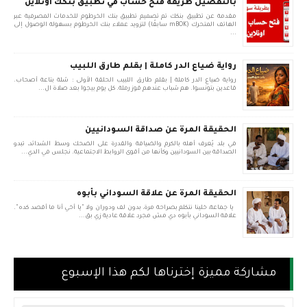
بالتفصيل طريقة فتح حساب في تطبيق بنكك اونلاين
مقدمة عن تطبيق بنكك تم تصميم تطبيق بنك الخرطوم للخدمات المصرفية عبر
الهاتف المتحرك (mBOK سابقًا) لتزويد عملاء بنك الخرطوم بسهولة الوصول إلى
...
رواية ضياع الدر كاملة | بقلم طارق اللبيب
رواية ضياع الدر كاملة | بقلم طارق اللبيب الحلقة الأولى : شلة بتاعة أصحاب.
قاعدين بتونسوا. هم شباب عندهم قوز رملة. كل يوم بيجوا بعد صلاة ال...
الحقيقة المرة عن صداقة السودانيين
في بلد يُعرف أهله بالكرم والضيافة والقدرة على الضحك وسط الشدائد، تبدو
الصداقة بين السودانيين وكأنها من أقوى الروابط الاجتماعية. نجلس في الدي...
الحقيقة المرة عن علاقة السوداني بأبوه
يا جماعة، خلينا نتكلم بصراحة مرة، بدون لف ودوران ولا "يا أخي أنا ما أقصد كده".
علاقة السوداني بأبوه دي مش مجرد علاقة عادية زي بق...
مشاركة مميزة إخترناها لكم هذا الإسبوع