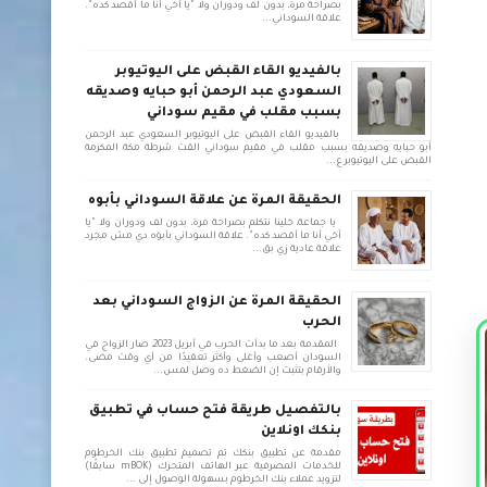
بصراحة مرة، بدون لف ودوران ولا "يا أخي أنا ما أقصد كده".
علاقة السوداني...
بالفيديو القاء القبض على اليوتيوبر
السعودي عبد الرحمن أبو حبايه وصديقه
بسبب مقلب في مقيم سوداني
بالفيديو القاء القبض على اليوتيوبر السعودي عبد الرحمن
أبو حبايه وصديقه بسبب مقلب في مقيم سوداني القت شرطة مكة المكرمة
القبض على اليوتيوبر ع...
الحقيقة المرة عن علاقة السوداني بأبوه
يا جماعة، خلينا نتكلم بصراحة مرة، بدون لف ودوران ولا "يا
أخي أنا ما أقصد كده". علاقة السوداني بأبوه دي مش مجرد
علاقة عادية زي بق...
الحقيقة المرة عن الزواج السوداني بعد
الحرب
المقدمة بعد ما بدأت الحرب في أبريل 2023، صار الزواج في
السودان أصعب وأغلى وأكثر تعقيدًا من أي وقت مضى.
والأرقام بتثبت إن الضغط ده وصل لمس...
بالتفصيل طريقة فتح حساب في تطبيق
بنكك اونلاين
مقدمة عن تطبيق بنكك تم تصميم تطبيق بنك الخرطوم
للخدمات المصرفية عبر الهاتف المتحرك (mBOK سابقًا)
لتزويد عملاء بنك الخرطوم بسهولة الوصول إلى ...