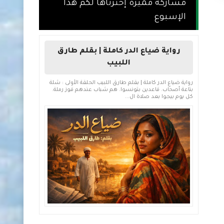
مشاركة مميزة إخترناها لكم هذا
الإسبوع
رواية ضياع الدر كاملة | بقلم طارق
اللبيب
رواية ضياع الدر كاملة | بقلم طارق اللبيب الحلقة الأولى : شلة
بتاعة أصحاب. قاعدين بتونسوا. هم شباب عندهم قوز رملة.
كل يوم بيجوا بعد صلاة ال...