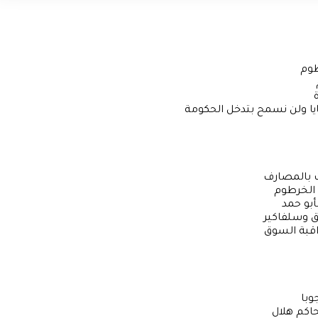
طوم
يا ولن نسمح بتدخل الحكومة
 بالمصارف
 الخرطوم
أبو حمد
نق وسلفاكير
اقبة السوق
با
اكم هلال