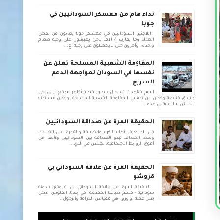
نداء هام من معسكر السودانيين في
جوبا
اللاجئين السودانيين في معسكر جوبا يعانون من نقص
الغذاء وما يقارب 4 الاف لاجئ يعيشون على وجبة طعام
واحدة. وأخرون حتى لا يحصلون على وجبة. ع...
المقاومة الشعبية المسلحة تعلن عن
نفسها في السودان لمواجهة الدعم
السريع
اليوم شاهدت تسجيل مصور قصير يُظهر مدفع آر بي جي
وبنادق قناصة ويُعلن عن تدشين المقاومة الشعبية المسلحة، ويُعلن مساندته
للجيش. بالنسبة لي هذه ...
الحقيقة المرة عن صداقة السودانيين
في بلد يُعرف أهله بالكرم والضيافة والقدرة على الضحك
وسط الشدائد، تبدو الصداقة بين السودانيين وكأنها من
أقوى الروابط الاجتماعية. نجلس في الدي...
الحقيقة المرة عن علاقة السوداني بي
قروشو
الحقيقة المرة عن علاقة السوداني بي قروشو مدونة
سودانية - قسم طباعنا المقدمة: في بلدنا، الفلوس مش
بس عملة أو ورق، هي مقياس الكرامة والرجول...