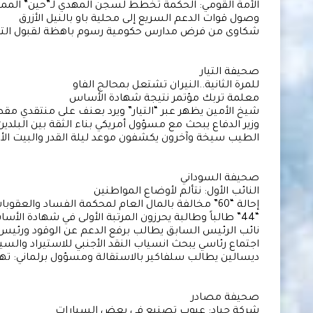
الأمة القومي: الحكمة تخطط لسجن المهدي لـ”حين” المم
وصول قوات الدعم السريع إلى محلية باو بالنيل الأزرق
شكاوى من فرض مدارس حكومية رسوم باهظة لقبول التل
صحيفة التيار
للمرة الثانية..النيران تشتعل بمحالج الفاو
معلمة تربك مؤتمر نتيجة شهادة الأساس
شيخ الأمين يظهر عبر “التيار” ويرد بعنف على منتقدي مقط
وزير الدفاع يبحث مع مسؤول أمريكي بناء الثقة بين البلدين
الطيب سيخة وآخرون يكشفون موعد ليلة القدر والبيت ال
صحيفة السوداني
النائب الأول: نتألم لأوضاع المواطنين
إحالة “60” مخالفة بالمال العام لمحكمة الفساد والعقوبات تصل للإعدام
“44” طالباً وطالبة يحرزون المرتبة الأولى في شهادة الأساس بالخرطوم
نائب الرئيس السابق يطالب برفع الدعم عن الوقود ورئيس ال
اجتماع رئاسي يبحث انسياب النقد الأجنبي للاستيراد والسي
ديسالين يطالب سلفاكير بالاستقالة ومسؤول برلماني: تهريب وقود وذ
صحيفة مصادر
شركة جياد: عيوب تصنيع في بعض السيارات