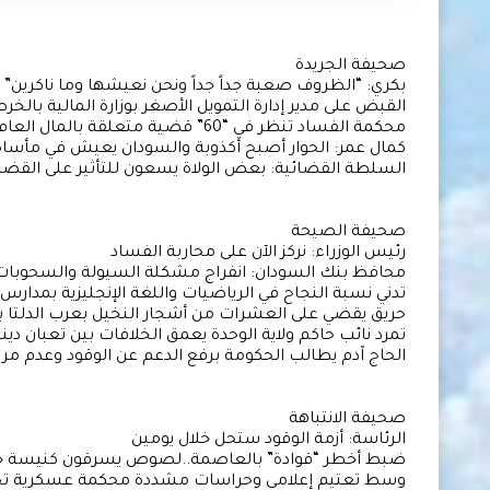
صحيفة الجريدة
بكري: “الظروف صعبة جداً جداً ونحن نعيشها وما ناكرين”
القبض على مدير إدارة التمويل الأصغر بوزارة المالية بالخر
محكمة الفساد تنظر في “60” قضية متعلقة بالمال العام
كمال عمر: الحوار أصبح أكذوبة والسودان يعيش في مأساة
السلطة القضائية: بعض الولاة يسعون للتأثير على القضا
صحيفة الصيحة
رئيس الوزراء: نركز الآن على محاربة الفساد
محافظ بنك السودان: انفراج مشكلة السيولة والسحوبات
تدني نسبة النجاح في الرياضيات واللغة الإنجليزية بمدارس
حريق يقضي على العشرات من أشجار النخيل بعرب الدلتا ب
تمرد نائب حاكم ولاية الوحدة يعمق الخلافات بين تعبان دي
الحاج آدم يطالب الحكومة برفع الدعم عن الوقود وعدم مر
صحيفة الانتباهة
الرئاسة: أزمة الوقود ستحل خلال يومين
ضبط أخطر “قوادة” بالعاصمة..لصوص يسرقون كنيسة جو
وسط تعتيم إعلامي وحراسات مشددة محكمة عسكرية تح