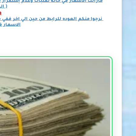
مازالت الاسعار في حالة تقلبات وعدم إستقرار
( ال
هـ
نرجوا منكم العوده للرابط من حين الي اخر ففي
الاسعار 