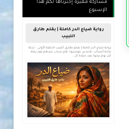
مشاركة مميزة إخترناها لكم هذا
الإسبوع
رواية ضياع الدر كاملة | بقلم طارق
اللبيب
رواية ضياع الدر كاملة | بقلم طارق اللبيب الحلقة الأولى : شلة
بتاعة أصحاب. قاعدين بتونسوا. هم شباب عندهم قوز رملة.
كل يوم بيجوا بعد صلاة ال...