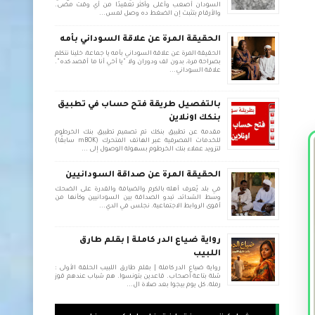
السودان أصعب وأغلى وأكثر تعقيدًا من أي وقت مضى.
والأرقام بتثبت إن الضغط ده وصل لمس...
الحقيقة المرة عن علاقة السوداني بأمه
الحقيقة المرة عن علاقة السوداني بأمه يا جماعة، خلينا نتكلم
بصراحة مرة، بدون لف ودوران ولا "يا أخي أنا ما أقصد كده".
علاقة السوداني...
بالتفصيل طريقة فتح حساب في تطبيق
بنكك اونلاين
مقدمة عن تطبيق بنكك تم تصميم تطبيق بنك الخرطوم
للخدمات المصرفية عبر الهاتف المتحرك (mBOK سابقًا)
لتزويد عملاء بنك الخرطوم بسهولة الوصول إلى ...
الحقيقة المرة عن صداقة السودانيين
في بلد يُعرف أهله بالكرم والضيافة والقدرة على الضحك
وسط الشدائد، تبدو الصداقة بين السودانيين وكأنها من
أقوى الروابط الاجتماعية. نجلس في الدي...
رواية ضياع الدر كاملة | بقلم طارق
اللبيب
رواية ضياع الدر كاملة | بقلم طارق اللبيب الحلقة الأولى :
شلة بتاعة أصحاب. قاعدين بتونسوا. هم شباب عندهم قوز
رملة. كل يوم بيجوا بعد صلاة ال...