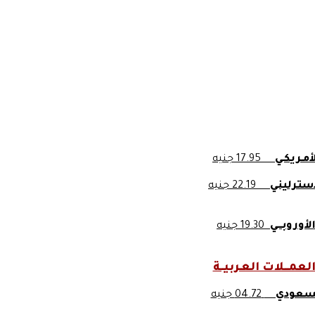
الأمـريكـي
17.95 جنيه
لإسترليني
22.19 جنيه
الأوروبـــي
19.30 جنيه
لعمـــلات العـربيــة
السعودي
04.72 جنيه