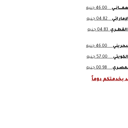
مــــانــي
46.00 جنيه
لإماراتي
04.82 جنيه
ل القطــري
04.83 جنيه
البحريني
46.00 جنيه
ر الكويتي
57.00 جنيه
المصـري
00.98 جنيه
بخدمتكم دوماً