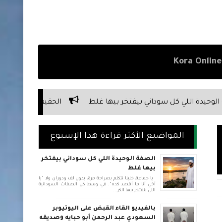
يفتخر بيها غلط
الحقيقة المرة عن علاقة السوداني بأبوه
المواضيع الأكثر قراءة هذا الإسبوع
الصفة الوحيدة اللي كل سوداني بيفتخر
بيها غلط
يا جماعة، خلينا نتكلم بصراحة مرة، بدون لف ودوران ولا "يا
أخي أنا ما أقصد كده". في وسط كل الصفات السودانية
اللي بنفتخر بيها الكر...
بالفيديو القاء القبض على اليوتيوبر
السعودي عبد الرحمن أبو حبايه وصديقه