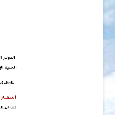
الدولار 
الجنيه ا
اليــورو 
أسعـــار ا
الريال 