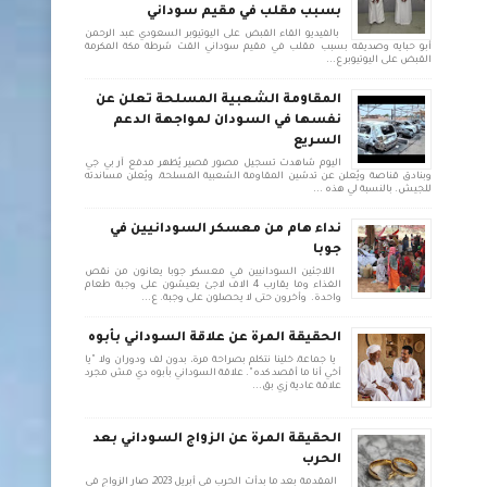
بسبب مقلب في مقيم سوداني
بالفيديو القاء القبض على اليوتيوبر السعودي عبد الرحمن
أبو حبايه وصديقه بسبب مقلب في مقيم سوداني القت شرطة مكة المكرمة
القبض على اليوتيوبر ع...
المقاومة الشعبية المسلحة تعلن عن
نفسها في السودان لمواجهة الدعم
السريع
اليوم شاهدت تسجيل مصور قصير يُظهر مدفع آر بي جي
وبنادق قناصة ويُعلن عن تدشين المقاومة الشعبية المسلحة، ويُعلن مساندته
للجيش. بالنسبة لي هذه ...
نداء هام من معسكر السودانيين في
جوبا
اللاجئين السودانيين في معسكر جوبا يعانون من نقص
الغذاء وما يقارب 4 الاف لاجئ يعيشون على وجبة طعام
واحدة. وأخرون حتى لا يحصلون على وجبة. ع...
الحقيقة المرة عن علاقة السوداني بأبوه
يا جماعة، خلينا نتكلم بصراحة مرة، بدون لف ودوران ولا "يا
أخي أنا ما أقصد كده". علاقة السوداني بأبوه دي مش مجرد
علاقة عادية زي بق...
الحقيقة المرة عن الزواج السوداني بعد
الحرب
المقدمة بعد ما بدأت الحرب في أبريل 2023، صار الزواج في