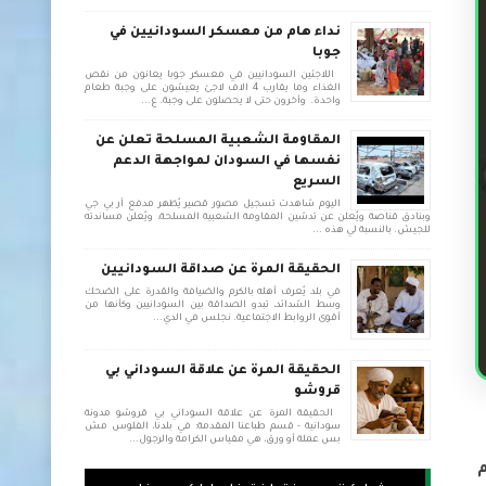
نداء هام من معسكر السودانيين في
جوبا
اللاجئين السودانيين في معسكر جوبا يعانون من نقص
الغذاء وما يقارب 4 الاف لاجئ يعيشون على وجبة طعام
واحدة. وأخرون حتى لا يحصلون على وجبة. ع...
المقاومة الشعبية المسلحة تعلن عن
نفسها في السودان لمواجهة الدعم
السريع
اليوم شاهدت تسجيل مصور قصير يُظهر مدفع آر بي جي
وبنادق قناصة ويُعلن عن تدشين المقاومة الشعبية المسلحة، ويُعلن مساندته
للجيش. بالنسبة لي هذه ...
الحقيقة المرة عن صداقة السودانيين
في بلد يُعرف أهله بالكرم والضيافة والقدرة على الضحك
وسط الشدائد، تبدو الصداقة بين السودانيين وكأنها من
أقوى الروابط الاجتماعية. نجلس في الدي...
الحقيقة المرة عن علاقة السوداني بي
قروشو
الحقيقة المرة عن علاقة السوداني بي قروشو مدونة
سودانية - قسم طباعنا المقدمة: في بلدنا، الفلوس مش
بس عملة أو ورق، هي مقياس الكرامة والرجول...
م