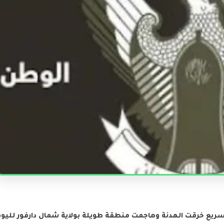
لسريع خرقت الهدنة وهاجمت منطقة طويلة بولاية شمال دارفور لليو