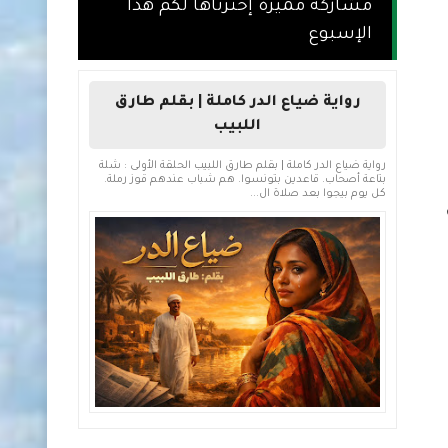
مشاركة مميزة إخترناها لكم هذا
الإسبوع
رواية ضياع الدر كاملة | بقلم طارق
اللبيب
رواية ضياع الدر كاملة | بقلم طارق اللبيب الحلقة الأولى : شلة
بتاعة أصحاب. قاعدين بتونسوا. هم شباب عندهم قوز رملة.
كل يوم بيجوا بعد صلاة ال...