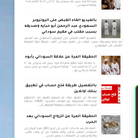
بصراحة مرة، بدون لف ودوران ولا "يا أخي أنا ما أقصد كده".
علاقة السوداني...
بالفيديو القاء القبض على اليوتيوبر
السعودي عبد الرحمن أبو حبايه وصديقه
بسبب مقلب في مقيم سوداني
بالفيديو القاء القبض على اليوتيوبر السعودي عبد الرحمن
أبو حبايه وصديقه بسبب مقلب في مقيم سوداني القت شرطة مكة المكرمة
القبض على اليوتيوبر ع...
الحقيقة المرة عن علاقة السوداني بأبوه
يا جماعة، خلينا نتكلم بصراحة مرة، بدون لف ودوران ولا "يا
أخي أنا ما أقصد كده". علاقة السوداني بأبوه دي مش مجرد
علاقة عادية زي بق...
بالتفصيل طريقة فتح حساب في تطبيق
بنكك اونلاين
مقدمة عن تطبيق بنكك تم تصميم تطبيق بنك الخرطوم
للخدمات المصرفية عبر الهاتف المتحرك (mBOK سابقًا)
لتزويد عملاء بنك الخرطوم بسهولة الوصول إلى ...
الحقيقة المرة عن الزواج السوداني بعد
الحرب
المقدمة بعد ما بدأت الحرب في أبريل 2023، صار الزواج في
السودان أصعب وأغلى وأكثر تعقيدًا من أي وقت مضى.
والأرقام بتثبت إن الضغط ده وصل لمس...