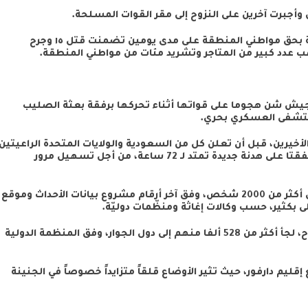
كما أضاف البيان أن قوات الدعم ارتكبت انتهاكات جسيمة بحق مواطني المنطقة على مدى يومين تضمنت قتل ١٥ وجرح
ب عدد كبير من المتاجر وتشريد مئات من مواطني المنطقة.
الجيش شن هجوما على قواتها أثناء تحركها برفقة بعثة الصليب
لأخيرين، قبل أن تعلن كل من السعودية والولايات المتحدة الراعيتين
للحوار أن القوتين العسكريتين الكبيرتين في السودان، اتفقتا على هدنة جديدة تمتد لـ 72 ساعة، من أجل تسهيل مرور
فيما تسبّب النزاع الذي تفجر في 15 أبريل الماضي، بمقتل أكثر من 2000 شخص، وفق آخر أرقام مشروع بيانات الأحداث وموقع
على بكثير، حسب وكالات إغاثة ومنظّمات دوليّة.
كذلك دفعت المعارك أكثر من 2,2 مليون شخص إلى النزوح، لجأ أكثر من 528 ألفا منهم إلى دول الجوار، وفق المنظمة الدولية
لحدوديّة مع إقليم دارفور، حيث تثير الأوضاع قلقاً متزايداً خصوصاً في الجنينة