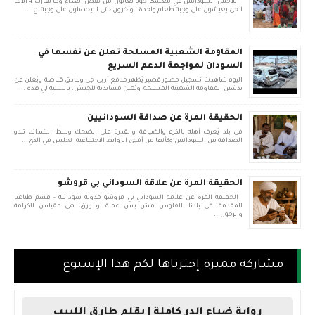
اللاجئين السودانيين في معسكر جوبا يعانون من نقص الغذاء وما يقارب 4 الاف
لاجئ يعيشون على وجبة طعام واحدة. وأخرون حتى لا يحصلون على وجبة. ع...
المقاومة الشعبية المسلحة تعلن عن نفسها في
السودان لمواجهة الدعم السريع
اليوم شاهدت تسجيل مصور قصير يُظهر مدفع آر بي جي وبنادق قناصة ويُعلن عن
تدشين المقاومة الشعبية المسلحة، ويُعلن مساندته للجيش. بالنسبة لي هذه ...
الحقيقة المرة عن صداقة السودانيين
في بلد يُعرف أهله بالكرم والضيافة والقدرة على الضحك وسط الشدائد، تبدو
الصداقة بين السودانيين وكأنها من أقوى الروابط الاجتماعية. نجلس في الدي...
الحقيقة المرة عن علاقة السوداني بي قروشو
الحقيقة المرة عن علاقة السوداني بي قروشو مدونة سودانية - قسم طباعنا
المقدمة: في بلدنا، الفلوس مش بس عملة أو ورق، هي مقياس الكرامة
والرجول...
مشاركة مميزة إخترناها لكم هذا الإسبوع
رواية ضياع الدر كاملة | بقلم طارق اللبيب