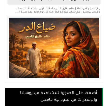
رواية ضياع الدر كاملة | بقلم طارق اللبيب الحلقة الأولى : شلة بتاعة أصحاب.
قاعدين بتونسوا. هم شباب عندهم قوز رملة. كل يوم بيجوا بعد صلاة ال...
أضغط على الصورة لمشاهدة فيديوهاتنا
والإشتراك في سودانية فاميلي