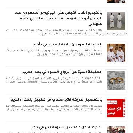
بالفيديو القاء القبض على اليوتيوبر السعودي عبد
الرحمن أبو حبايه وصديقه بسبب مقلب في مقيم
سوداني
بالفيديو القاء القبض على اليوتيوبر السعودي عبد الرحمن أبو حبايه وصديقه بسبب
مقلب في مقيم سوداني القت شرطة مكة المكرمة القبض على اليوتيوبر ع...
الحقيقة المرة عن علاقة السوداني بأبوه
يا جماعة، خلينا نتكلم بصراحة مرة، بدون لف ودوران ولا "يا أخي أنا ما أقصد كده".
علاقة السوداني بأبوه دي مش مجرد علاقة عادية زي بق...
الحقيقة المرة عن الزواج السوداني بعد الحرب
المقدمة بعد ما بدأت الحرب في أبريل 2023، صار الزواج في السودان أصعب
وأغلى وأكثر تعقيدًا من أي وقت مضى. والأرقام بتثبت إن الضغط ده وصل لمس...
بالتفصيل طريقة فتح حساب في تطبيق بنكك اونلاين
مقدمة عن تطبيق بنكك تم تصميم تطبيق بنك الخرطوم للخدمات المصرفية عبر
الهاتف المتحرك (mBOK سابقًا) لتزويد عملاء بنك الخرطوم بسهولة الوصول إلى
...
نداء هام من معسكر السودانيين في جوبا