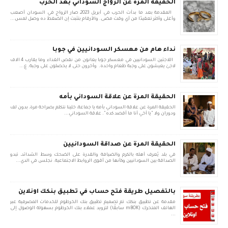
الحقيقة المرة عن الزواج السوداني بعد الحرب
المقدمة بعد ما بدأت الحرب في أبريل 2023، صار الزواج في السودان أصعب
وأغلى وأكثر تعقيدًا من أي وقت مضى. والأرقام بتثبت إن الضغط ده وصل لمس...
نداء هام من معسكر السودانيين في جوبا
اللاجئين السودانيين في معسكر جوبا يعانون من نقص الغذاء وما يقارب 4 الاف
لاجئ يعيشون على وجبة طعام واحدة. وأخرون حتى لا يحصلون على وجبة. ع...
الحقيقة المرة عن علاقة السوداني بأمه
الحقيقة المرة عن علاقة السوداني بأمه يا جماعة، خلينا نتكلم بصراحة مرة، بدون لف
ودوران ولا "يا أخي أنا ما أقصد كده". علاقة السوداني...
الحقيقة المرة عن صداقة السودانيين
في بلد يُعرف أهله بالكرم والضيافة والقدرة على الضحك وسط الشدائد، تبدو
الصداقة بين السودانيين وكأنها من أقوى الروابط الاجتماعية. نجلس في الدي...
بالتفصيل طريقة فتح حساب في تطبيق بنكك اونلاين
مقدمة عن تطبيق بنكك تم تصميم تطبيق بنك الخرطوم للخدمات المصرفية عبر
الهاتف المتحرك (mBOK سابقًا) لتزويد عملاء بنك الخرطوم بسهولة الوصول إلى
...