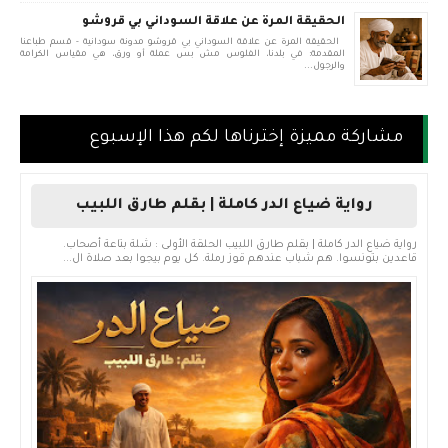
الحقيقة المرة عن علاقة السوداني بي قروشو
الحقيقة المرة عن علاقة السوداني بي قروشو مدونة سودانية - قسم طباعنا
المقدمة: في بلدنا، الفلوس مش بس عملة أو ورق، هي مقياس الكرامة
والرجول...
مشاركة مميزة إخترناها لكم هذا الإسبوع
رواية ضياع الدر كاملة | بقلم طارق اللبيب
رواية ضياع الدر كاملة | بقلم طارق اللبيب الحلقة الأولى : شلة بتاعة أصحاب.
قاعدين بتونسوا. هم شباب عندهم قوز رملة. كل يوم بيجوا بعد صلاة ال...