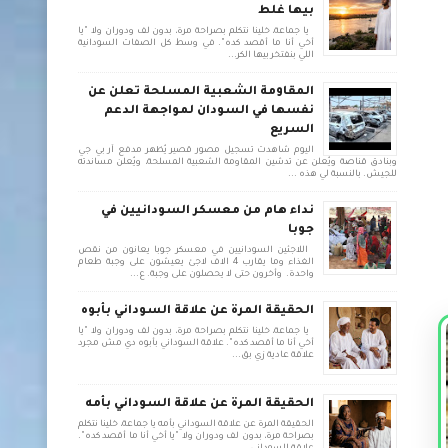
بيها غلط
يا جماعة، خلينا نتكلم بصراحة مرة، بدون لف ودوران ولا "يا
أخي أنا ما أقصد كده". في وسط كل الصفات السودانية
اللي بنفتخر بيها الكر...
المقاومة الشعبية المسلحة تعلن عن
نفسها في السودان لمواجهة الدعم
السريع
اليوم شاهدت تسجيل مصور قصير يُظهر مدفع آر بي جي
وبنادق قناصة ويُعلن عن تدشين المقاومة الشعبية المسلحة، ويُعلن مساندته
للجيش. بالنسبة لي هذه ...
نداء هام من معسكر السودانيين في
جوبا
اللاجئين السودانيين في معسكر جوبا يعانون من نقص
الغذاء وما يقارب 4 الاف لاجئ يعيشون على وجبة طعام
واحدة. وأخرون حتى لا يحصلون على وجبة. ع...
الحقيقة المرة عن علاقة السوداني بأبوه
يا جماعة، خلينا نتكلم بصراحة مرة، بدون لف ودوران ولا "يا
أخي أنا ما أقصد كده". علاقة السوداني بأبوه دي مش مجرد
علاقة عادية زي بق...
الحقيقة المرة عن علاقة السوداني بأمه
الحقيقة المرة عن علاقة السوداني بأمه يا جماعة، خلينا نتكلم
بصراحة مرة، بدون لف ودوران ولا "يا أخي أنا ما أقصد كده".