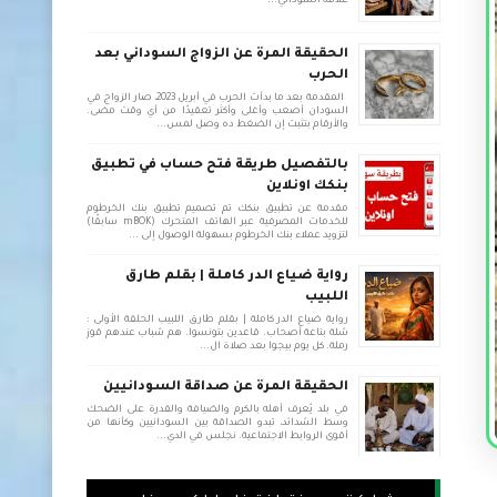
علاقة السوداني...
الحقيقة المرة عن الزواج السوداني بعد
الحرب
المقدمة بعد ما بدأت الحرب في أبريل 2023، صار الزواج في
السودان أصعب وأغلى وأكثر تعقيدًا من أي وقت مضى.
والأرقام بتثبت إن الضغط ده وصل لمس...
بالتفصيل طريقة فتح حساب في تطبيق
بنكك اونلاين
مقدمة عن تطبيق بنكك تم تصميم تطبيق بنك الخرطوم
للخدمات المصرفية عبر الهاتف المتحرك (mBOK سابقًا)
لتزويد عملاء بنك الخرطوم بسهولة الوصول إلى ...
رواية ضياع الدر كاملة | بقلم طارق
اللبيب
رواية ضياع الدر كاملة | بقلم طارق اللبيب الحلقة الأولى :
شلة بتاعة أصحاب. قاعدين بتونسوا. هم شباب عندهم قوز
رملة. كل يوم بيجوا بعد صلاة ال...
الحقيقة المرة عن صداقة السودانيين
في بلد يُعرف أهله بالكرم والضيافة والقدرة على الضحك
وسط الشدائد، تبدو الصداقة بين السودانيين وكأنها من
أقوى الروابط الاجتماعية. نجلس في الدي...