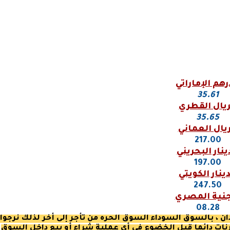
رهم الإماراتي
35.61
ريال القطري
35.65
ريال العماني
217.00
ينار البحريني
197.00
دينار الكويتي
247.50
نية المصري
08.28
 ، بالسوق السوداء السوق الحره من تأجر إلى أخر لذلك نرجوا
نات
دائما قبل الخضوع في أي عملية شراء أو بيع داخل السوق