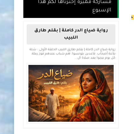
مشاركة مميزة إخترناها لكم هذا
الإسبوع
،
رواية ضياع الدر كاملة | بقلم طارق
اللبيب
رواية ضياع الدر كاملة | بقلم طارق اللبيب الحلقة الأولى : شلة
بتاعة أصحاب. قاعدين بتونسوا. هم شباب عندهم قوز رملة.
كل يوم بيجوا بعد صلاة ال...