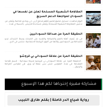
المقاومة الشعبية المسلحة تعلن عن نفسها في
السودان لمواجهة الدعم السريع
اليوم شاهدت تسجيل مصور قصير يُظهر مدفع آر بي جي وبنادق قناصة ويُعلن عن
تدشين المقاومة الشعبية المسلحة، ويُعلن مساندته للجيش. بالنسبة لي هذه ...
الحقيقة المرة عن صداقة السودانيين
في بلد يُعرف أهله بالكرم والضيافة والقدرة على الضحك وسط الشدائد، تبدو
الصداقة بين السودانيين وكأنها من أقوى الروابط الاجتماعية. نجلس في الدي...
الحقيقة المرة عن علاقة السوداني بي قروشو
الحقيقة المرة عن علاقة السوداني بي قروشو مدونة سودانية - قسم طباعنا
المقدمة: في بلدنا، الفلوس مش بس عملة أو ورق، هي مقياس الكرامة
والرجول...
مشاركة مميزة إخترناها لكم هذا الإسبوع
رواية ضياع الدر كاملة | بقلم طارق اللبيب