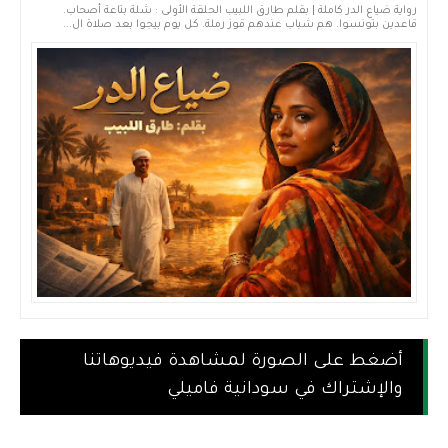
رواية ضياع الدر كاملة | بقلم طارق اللبيب الحلقة الأولى : شلة بتاعة أصحاب.
قاعدين بتونسوا. هم شباب عندهم قوز رملة. كل يوم بيجوا بعد صلاة ال...
أضغط على الصورة لمشاهدة فيديوهاتنا
والإشتراك في سودانية فاميلي