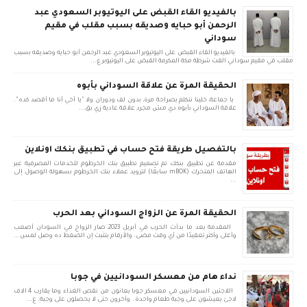
بالفيديو القاء القبض على اليوتيوبر السعودي عبد
الرحمن أبو حبايه وصديقه بسبب مقلب في مقيم
سوداني
بالفيديو القاء القبض على اليوتيوبر السعودي عبد الرحمن أبو حبايه وصديقه بسبب
مقلب في مقيم سوداني القت شرطة مكة المكرمة القبض على اليوتيوبر ع...
الحقيقة المرة عن علاقة السوداني بأبوه
يا جماعة، خلينا نتكلم بصراحة مرة، بدون لف ودوران ولا "يا أخي أنا ما أقصد كده".
علاقة السوداني بأبوه دي مش مجرد علاقة عادية زي بق...
بالتفصيل طريقة فتح حساب في تطبيق بنكك اونلاين
مقدمة عن تطبيق بنكك تم تصميم تطبيق بنك الخرطوم للخدمات المصرفية عبر
الهاتف المتحرك (mBOK سابقًا) لتزويد عملاء بنك الخرطوم بسهولة الوصول إلى
...
الحقيقة المرة عن الزواج السوداني بعد الحرب
المقدمة بعد ما بدأت الحرب في أبريل 2023، صار الزواج في السودان أصعب
وأغلى وأكثر تعقيدًا من أي وقت مضى. والأرقام بتثبت إن الضغط ده وصل لمس...
نداء هام من معسكر السودانيين في جوبا
اللاجئين السودانيين في معسكر جوبا يعانون من نقص الغذاء وما يقارب 4 الاف
لاجئ يعيشون على وجبة طعام واحدة. وأخرون حتى لا يحصلون على وجبة. ع...