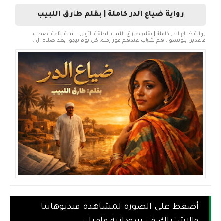
رواية ضياع الدر كاملة | بقلم طارق اللبيب
رواية ضياع الدر كاملة | بقلم طارق اللبيب الحلقة الأولى : شلة بتاعة أصحاب.
قاعدين بتونسوا. هم شباب عندهم قوز رملة. كل يوم بيجوا بعد صلاة ال...
أضغط على الصورة لمشاهدة فيديوهاتنا