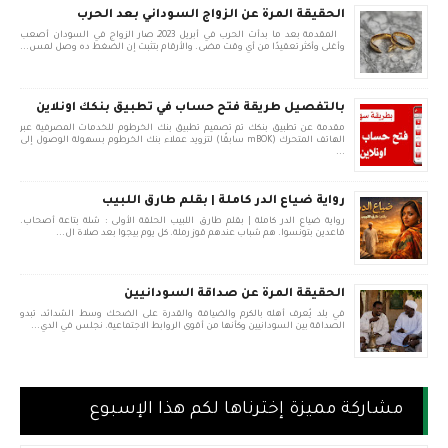
الحقيقة المرة عن الزواج السوداني بعد الحرب
المقدمة بعد ما بدأت الحرب في أبريل 2023، صار الزواج في السودان أصعب
وأغلى وأكثر تعقيدًا من أي وقت مضى. والأرقام بتثبت إن الضغط ده وصل لمس...
بالتفصيل طريقة فتح حساب في تطبيق بنكك اونلاين
مقدمة عن تطبيق بنكك تم تصميم تطبيق بنك الخرطوم للخدمات المصرفية عبر
الهاتف المتحرك (mBOK سابقًا) لتزويد عملاء بنك الخرطوم بسهولة الوصول إلى
...
رواية ضياع الدر كاملة | بقلم طارق اللبيب
رواية ضياع الدر كاملة | بقلم طارق اللبيب الحلقة الأولى : شلة بتاعة أصحاب.
قاعدين بتونسوا. هم شباب عندهم قوز رملة. كل يوم بيجوا بعد صلاة ال...
الحقيقة المرة عن صداقة السودانيين
في بلد يُعرف أهله بالكرم والضيافة والقدرة على الضحك وسط الشدائد، تبدو
الصداقة بين السودانيين وكأنها من أقوى الروابط الاجتماعية. نجلس في الدي...
مشاركة مميزة إخترناها لكم هذا الإسبوع