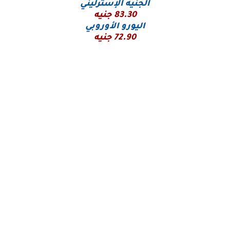
الجنيه الإسترليني
83.30 جنيه
اليورو
الأوروبي
72.90 جنيه