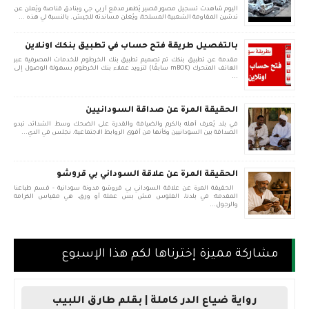
اليوم شاهدت تسجيل مصور قصير يُظهر مدفع آر بي جي وبنادق قناصة ويُعلن عن
تدشين المقاومة الشعبية المسلحة، ويُعلن مساندته للجيش. بالنسبة لي هذه ...
بالتفصيل طريقة فتح حساب في تطبيق بنكك اونلاين
مقدمة عن تطبيق بنكك تم تصميم تطبيق بنك الخرطوم للخدمات المصرفية عبر
الهاتف المتحرك (mBOK سابقًا) لتزويد عملاء بنك الخرطوم بسهولة الوصول إلى
...
الحقيقة المرة عن صداقة السودانيين
في بلد يُعرف أهله بالكرم والضيافة والقدرة على الضحك وسط الشدائد، تبدو
الصداقة بين السودانيين وكأنها من أقوى الروابط الاجتماعية. نجلس في الدي...
الحقيقة المرة عن علاقة السوداني بي قروشو
الحقيقة المرة عن علاقة السوداني بي قروشو مدونة سودانية - قسم طباعنا
المقدمة: في بلدنا، الفلوس مش بس عملة أو ورق، هي مقياس الكرامة
والرجول...
مشاركة مميزة إخترناها لكم هذا الإسبوع
رواية ضياع الدر كاملة | بقلم طارق اللبيب