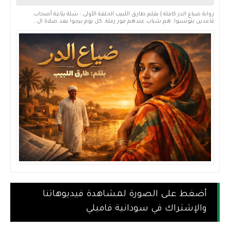
رواية ضياع الدر كاملة | بقلم طارق اللبيب الحلقة الأولى : شلة بتاعة أصحاب.
قاعدين بتونسوا. هم شباب عندهم قوز رملة. كل يوم بيجوا بعد صلاة ال...
أضغط على الصورة لمشاهدة فيديوهاتنا
والإشتراك في سودانية فاميلي