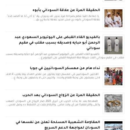
الحقيقة المرة عن علاقة السوداني بأبوه
يا جماعة، خلينا نتكلم بصراحة مرة، بدون لف ودوران ولا "يا أخي أنا ما أقصد كده".
علاقة السوداني بأبوه دي مش مجرد علاقة عادية زي بق...
بالفيديو القاء القبض على اليوتيوبر السعودي عبد
الرحمن أبو حبايه وصديقه بسبب مقلب في مقيم
سوداني
بالفيديو القاء القبض على اليوتيوبر السعودي عبد الرحمن أبو حبايه وصديقه بسبب
مقلب في مقيم سوداني القت شرطة مكة المكرمة القبض على اليوتيوبر ع...
نداء هام من معسكر السودانيين في جوبا
اللاجئين السودانيين في معسكر جوبا يعانون من نقص الغذاء وما يقارب 4 الاف
لاجئ يعيشون على وجبة طعام واحدة. وأخرون حتى لا يحصلون على وجبة. ع...
الحقيقة المرة عن الزواج السوداني بعد الحرب
المقدمة بعد ما بدأت الحرب في أبريل 2023، صار الزواج في السودان أصعب
وأغلى وأكثر تعقيدًا من أي وقت مضى. والأرقام بتثبت إن الضغط ده وصل لمس...
المقاومة الشعبية المسلحة تعلن عن نفسها في
السودان لمواجهة الدعم السريع