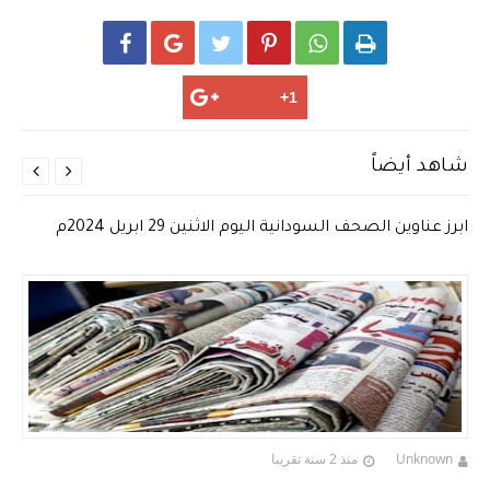






شاهد أيضاً


ابرز عناوين الصحف السودانية اليوم الاثنين 29 ابريل 2024م
Unknown
منذ 2 سنة تقريبا