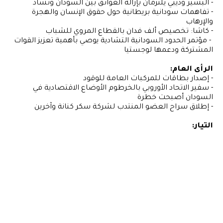
- البشير وديبي يلتزمان بإزالة العوائق بين السودان وتشاد
- تفاهمات سودانية بريطانية حول حقوق الإنسان والهجرة
والإرهاب
- كاشا: تخصيص ألف فدان بالقطاع المروي للشباب
- مؤتمر الحدود السودانية التشادية يوصي بأهمية تعزيز القوات
المشتركة ودعمها لوجستيا
الرأى العام:
- إصدار بطاقات للمركبات العامة للوقود
- سفير الاتحاد الأوروبي بالخرطوم الأوضاع الاقتصادية في
السودان أصبحت خطرة
- إطلاق سراح العضو المنتدب لشركة سكر كنانة وآخرين
التيار: