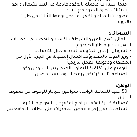
- احتجاز سيارات محملة بالوقود قادمة من ليبيا بشمال دارفور
- إستئناف تجارة الحدود مع تشاد
- قطوعات المياه والكهرباء تدخل يومها الثالث في حارات
بالثورة
السودانى:
- برلماني يتهم الأمن والشرطة بالفساد والتقصير في عمليات
التهريب عبر مطار الخرطوم
- السودان.. إعلان الحكومة الجديدة خلال 48 ساعة
- وزير الدولة بالنفط يؤكد اكتمال الصيانة في الجزء الأول من
المصفاة ودخولها العمل تدريجياً
- التوقيع على اتفاقية للتعاون الصحي بين السودان وكوبا
- الصناعة: "السكر" يكفي رمضان وما بعد رمضان
الوطن:
- 50 جنيه للساعة الواحدة سواقين للإيجار للوقوف في صفوف
البنزين
- فضائية كبيرة توقف برنامج لمذيع على الهواء مباشرة
- السلطات تقرر إجراء فحص المخدرات على الطلاب الجامعيين