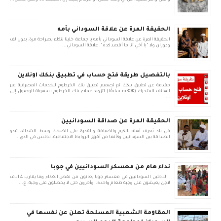
الحقيقة المرة عن علاقة السوداني بأمه
الحقيقة المرة عن علاقة السوداني بأمه يا جماعة، خلينا نتكلم بصراحة مرة، بدون لف
ودوران ولا "يا أخي أنا ما أقصد كده". علاقة السوداني...
بالتفصيل طريقة فتح حساب في تطبيق بنكك اونلاين
مقدمة عن تطبيق بنكك تم تصميم تطبيق بنك الخرطوم للخدمات المصرفية عبر
الهاتف المتحرك (mBOK سابقًا) لتزويد عملاء بنك الخرطوم بسهولة الوصول إلى
...
الحقيقة المرة عن صداقة السودانيين
في بلد يُعرف أهله بالكرم والضيافة والقدرة على الضحك وسط الشدائد، تبدو
الصداقة بين السودانيين وكأنها من أقوى الروابط الاجتماعية. نجلس في الدي...
نداء هام من معسكر السودانيين في جوبا
اللاجئين السودانيين في معسكر جوبا يعانون من نقص الغذاء وما يقارب 4 الاف
لاجئ يعيشون على وجبة طعام واحدة. وأخرون حتى لا يحصلون على وجبة. ع...
المقاومة الشعبية المسلحة تعلن عن نفسها في