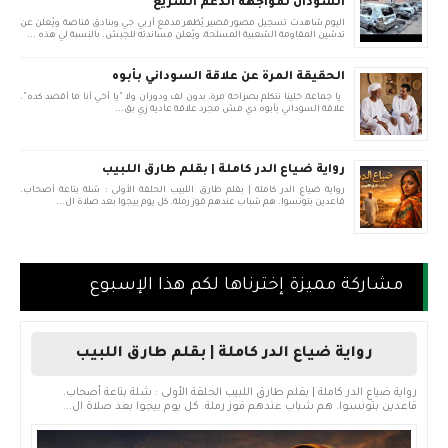
السودان لمواجهة الدعم السريع
اليوم شاهدت تسجيل مصور قصير يُظهر مدفع آر بي جي وبنادق قناصة ويُعلن عن
تدشين المقاومة الشعبية المسلحة، ويُعلن مساندته للجيش. بالنسبة لي هذه ...
الحقيقة المرة عن علاقة السوداني بأبوه
يا جماعة، خلينا نتكلم بصراحة مرة، بدون لف ودوران ولا "يا أخي أنا ما أقصد كده".
علاقة السوداني بأبوه دي مش مجرد علاقة عادية زي بق...
رواية ضياع الدر كاملة | بقلم طارق اللبيب
رواية ضياع الدر كاملة | بقلم طارق اللبيب الحلقة الأولى : شلة بتاعة أصحاب.
قاعدين بتونسوا. هم شباب عندهم قوز رملة. كل يوم بيجوا بعد صلاة ال...
مشاركة مميزة إخترناها لكم هذا الإسبوع
رواية ضياع الدر كاملة | بقلم طارق اللبيب
رواية ضياع الدر كاملة | بقلم طارق اللبيب الحلقة الأولى : شلة بتاعة أصحاب.
قاعدين بتونسوا. هم شباب عندهم قوز رملة. كل يوم بيجوا بعد صلاة ال...