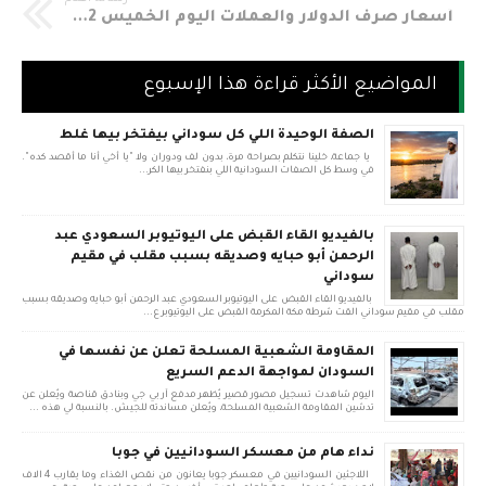
أسعار صرف الدولار والعملات اليوم الخميس 22 مارس 2018 في السوق الموازي مقابل الجنيه السوداني Sudania 23 Currency Exchange Rates In Sudan
المواضيع الأكثر قراءة هذا الإسبوع
الصفة الوحيدة اللي كل سوداني بيفتخر بيها غلط
يا جماعة، خلينا نتكلم بصراحة مرة، بدون لف ودوران ولا "يا أخي أنا ما أقصد كده".
في وسط كل الصفات السودانية اللي بنفتخر بيها الكر...
بالفيديو القاء القبض على اليوتيوبر السعودي عبد
الرحمن أبو حبايه وصديقه بسبب مقلب في مقيم
سوداني
بالفيديو القاء القبض على اليوتيوبر السعودي عبد الرحمن أبو حبايه وصديقه بسبب
مقلب في مقيم سوداني القت شرطة مكة المكرمة القبض على اليوتيوبر ع...
المقاومة الشعبية المسلحة تعلن عن نفسها في
السودان لمواجهة الدعم السريع
اليوم شاهدت تسجيل مصور قصير يُظهر مدفع آر بي جي وبنادق قناصة ويُعلن عن
تدشين المقاومة الشعبية المسلحة، ويُعلن مساندته للجيش. بالنسبة لي هذه ...
نداء هام من معسكر السودانيين في جوبا
اللاجئين السودانيين في معسكر جوبا يعانون من نقص الغذاء وما يقارب 4 الاف