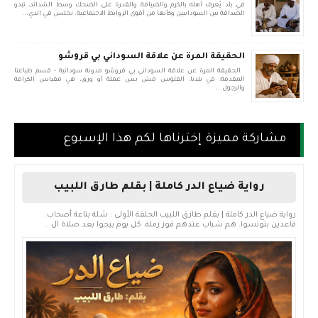
في بلد يُعرف أهله بالكرم والضيافة والقدرة على الضحك وسط الشدائد، تبدو
الصداقة بين السودانيين وكأنها من أقوى الروابط الاجتماعية. نجلس في الدي...
الحقيقة المرة عن علاقة السوداني بي قروشو
الحقيقة المرة عن علاقة السوداني بي قروشو مدونة سودانية - قسم طباعنا
المقدمة: في بلدنا، الفلوس مش بس عملة أو ورق، هي مقياس الكرامة
والرجول...
مشاركة مميزة إخترناها لكم هذا الإسبوع
رواية ضياع الدر كاملة | بقلم طارق اللبيب
رواية ضياع الدر كاملة | بقلم طارق اللبيب الحلقة الأولى : شلة بتاعة أصحاب.
قاعدين بتونسوا. هم شباب عندهم قوز رملة. كل يوم بيجوا بعد صلاة ال...