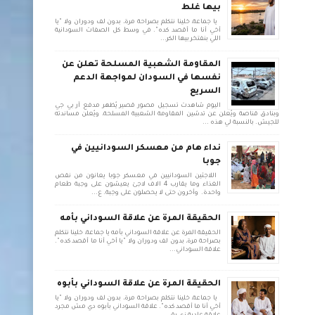
بيها غلط
يا جماعة، خلينا نتكلم بصراحة مرة، بدون لف ودوران ولا "يا
أخي أنا ما أقصد كده". في وسط كل الصفات السودانية
اللي بنفتخر بيها الكر...
المقاومة الشعبية المسلحة تعلن عن
نفسها في السودان لمواجهة الدعم
السريع
اليوم شاهدت تسجيل مصور قصير يُظهر مدفع آر بي جي
وبنادق قناصة ويُعلن عن تدشين المقاومة الشعبية المسلحة، ويُعلن مساندته
للجيش. بالنسبة لي هذه ...
نداء هام من معسكر السودانيين في
جوبا
اللاجئين السودانيين في معسكر جوبا يعانون من نقص
الغذاء وما يقارب 4 الاف لاجئ يعيشون على وجبة طعام
واحدة. وأخرون حتى لا يحصلون على وجبة. ع...
الحقيقة المرة عن علاقة السوداني بأمه
الحقيقة المرة عن علاقة السوداني بأمه يا جماعة، خلينا نتكلم
بصراحة مرة، بدون لف ودوران ولا "يا أخي أنا ما أقصد كده".
علاقة السوداني...
الحقيقة المرة عن علاقة السوداني بأبوه
يا جماعة، خلينا نتكلم بصراحة مرة، بدون لف ودوران ولا "يا
أخي أنا ما أقصد كده". علاقة السوداني بأبوه دي مش مجرد