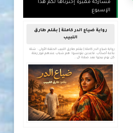
مشاركة مميزة إخترناها لكم هذا
الإسبوع
رواية ضياع الدر كاملة | بقلم طارق
اللبيب
رواية ضياع الدر كاملة | بقلم طارق اللبيب الحلقة الأولى : شلة
بتاعة أصحاب. قاعدين بتونسوا. هم شباب عندهم قوز رملة.
كل يوم بيجوا بعد صلاة ال...