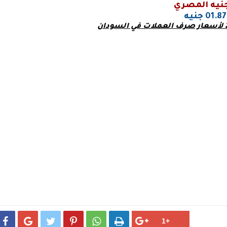
جنيه المصري
01.87 جنيه





