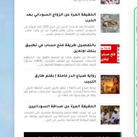
علاقة عادية زي بق...
الحقيقة المرة عن الزواج السوداني بعد
الحرب
المقدمة بعد ما بدأت الحرب في أبريل 2023، صار الزواج في
السودان أصعب وأغلى وأكثر تعقيدًا من أي وقت مضى.
والأرقام بتثبت إن الضغط ده وصل لمس...
بالتفصيل طريقة فتح حساب في تطبيق
بنكك اونلاين
مقدمة عن تطبيق بنكك تم تصميم تطبيق بنك الخرطوم
للخدمات المصرفية عبر الهاتف المتحرك (mBOK سابقًا)
لتزويد عملاء بنك الخرطوم بسهولة الوصول إلى ...
رواية ضياع الدر كاملة | بقلم طارق
اللبيب
رواية ضياع الدر كاملة | بقلم طارق اللبيب الحلقة الأولى :
شلة بتاعة أصحاب. قاعدين بتونسوا. هم شباب عندهم قوز
رملة. كل يوم بيجوا بعد صلاة ال...
الحقيقة المرة عن صداقة السودانيين
في بلد يُعرف أهله بالكرم والضيافة والقدرة على الضحك
وسط الشدائد، تبدو الصداقة بين السودانيين وكأنها من
أقوى الروابط الاجتماعية. نجلس في الدي...