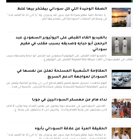
الصفة الوحيدة اللي كل سوداني بيفتخر بيها غلط
يا جماعة، خلينا نتكلم بصراحة مرة، بدون لف ودوران ولا "يا أخي أنا ما أقصد كده".
في وسط كل الصفات السودانية اللي بنفتخر بيها الكر...
بالفيديو القاء القبض على اليوتيوبر السعودي عبد
الرحمن أبو حبايه وصديقه بسبب مقلب في مقيم
سوداني
بالفيديو القاء القبض على اليوتيوبر السعودي عبد الرحمن أبو حبايه وصديقه بسبب
مقلب في مقيم سوداني القت شرطة مكة المكرمة القبض على اليوتيوبر ع...
المقاومة الشعبية المسلحة تعلن عن نفسها في
السودان لمواجهة الدعم السريع
اليوم شاهدت تسجيل مصور قصير يُظهر مدفع آر بي جي وبنادق قناصة ويُعلن عن
تدشين المقاومة الشعبية المسلحة، ويُعلن مساندته للجيش. بالنسبة لي هذه ...
نداء هام من معسكر السودانيين في جوبا
اللاجئين السودانيين في معسكر جوبا يعانون من نقص الغذاء وما يقارب 4 الاف
لاجئ يعيشون على وجبة طعام واحدة. وأخرون حتى لا يحصلون على وجبة. ع...
الحقيقة المرة عن علاقة السوداني بأبوه
يا جماعة، خلينا نتكلم بصراحة مرة، بدون لف ودوران ولا "يا أخي أنا ما أقصد كده".
علاقة السوداني بأبوه دي مش مجرد علاقة عادية زي بق...