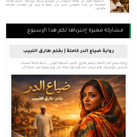
الحقيقة المرة عن علاقة السوداني بي قروشو مدونة سودانية - قسم طباعنا
المقدمة: في بلدنا، الفلوس مش بس عملة أو ورق، هي مقياس الكرامة
والرجول...
مشاركة مميزة إخترناها لكم هذا الإسبوع
رواية ضياع الدر كاملة | بقلم طارق اللبيب
رواية ضياع الدر كاملة | بقلم طارق اللبيب الحلقة الأولى : شلة بتاعة أصحاب.
قاعدين بتونسوا. هم شباب عندهم قوز رملة. كل يوم بيجوا بعد صلاة ال...