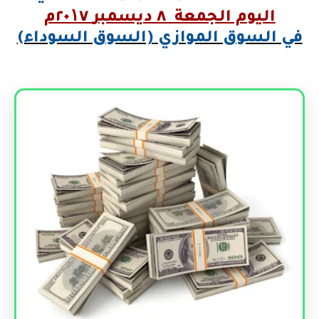
اليوم الجمعة
٨
ديسمبر
٢٠۱٧م
في السوق الموازي
(السوق السوداء)