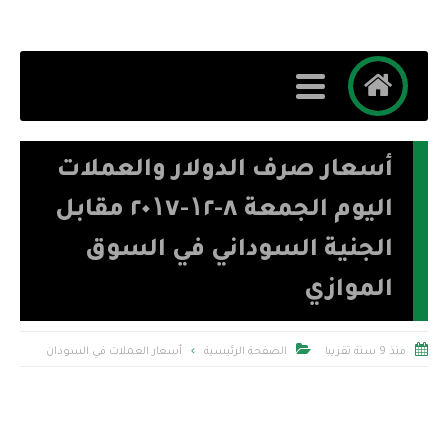
أسعار صرف الدولار والعملات
اليوم الجمعة ٨-۱٢-٢٠۱٧ مقابل
الجنية السوداني في السوق
الموازي


منذ 9 سنة تقريبا
الصفحة الرئيسية
أسعار العملات في السودان