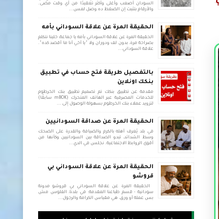
السودان أصعب وأغلى وأكثر تعقيدًا من أي وقت مضى.
والأرقام بتثبت إن الضغط ده وصل لمس...
الحقيقة المرة عن علاقة السوداني بأمه
الحقيقة المرة عن علاقة السوداني بأمه يا جماعة، خلينا نتكلم
بصراحة مرة، بدون لف ودوران ولا "يا أخي أنا ما أقصد كده".
علاقة السوداني...
بالتفصيل طريقة فتح حساب في تطبيق
بنكك اونلاين
مقدمة عن تطبيق بنكك تم تصميم تطبيق بنك الخرطوم
للخدمات المصرفية عبر الهاتف المتحرك (mBOK سابقًا)
لتزويد عملاء بنك الخرطوم بسهولة الوصول إلى ...
الحقيقة المرة عن صداقة السودانيين
في بلد يُعرف أهله بالكرم والضيافة والقدرة على الضحك
وسط الشدائد، تبدو الصداقة بين السودانيين وكأنها من
أقوى الروابط الاجتماعية. نجلس في الدي...
الحقيقة المرة عن علاقة السوداني بي
قروشو
الحقيقة المرة عن علاقة السوداني بي قروشو مدونة
سودانية - قسم طباعنا المقدمة: في بلدنا، الفلوس مش
بس عملة أو ورق، هي مقياس الكرامة والرجول...