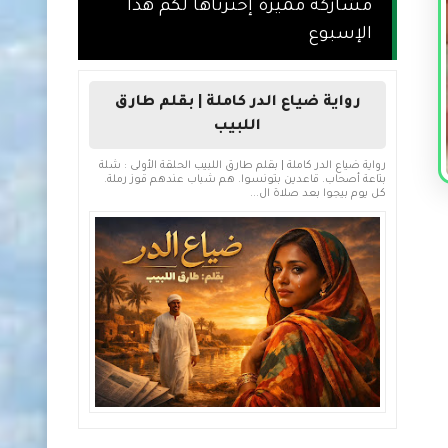
مشاركة مميزة إخترناها لكم هذا
الإسبوع
رواية ضياع الدر كاملة | بقلم طارق
اللبيب
رواية ضياع الدر كاملة | بقلم طارق اللبيب الحلقة الأولى : شلة
بتاعة أصحاب. قاعدين بتونسوا. هم شباب عندهم قوز رملة.
كل يوم بيجوا بعد صلاة ال...