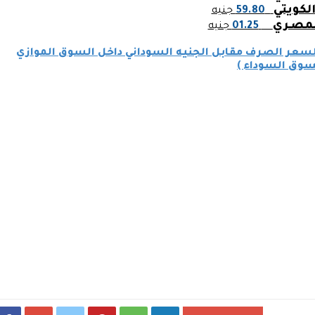
 الكويتي
59.80
جنيه
لمصـري
01.25
جنيه
 لسعر الصرف مقابل الجنيه السوداني داخل السوق الموازي
سوق السوداء )