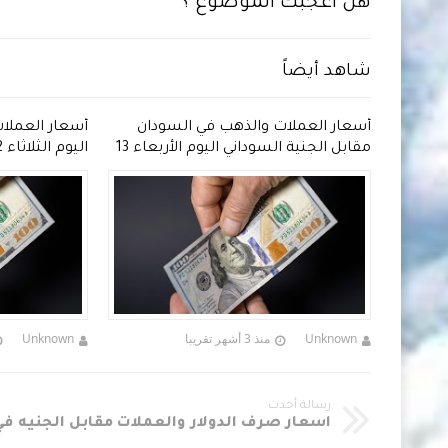
هل أعجبك الموضوع ؟
شاهد أيضاً
دان
أسعار العملات والذهب في السودان
أسعار العملا
 2026 مقابل الجنية
مقابل الجنية السوداني اليوم الأربعاء 13
مايو 2026
السوداني
Unknown
منذ 3 أشهر تقريبا
Unknown
رسالة أحدث