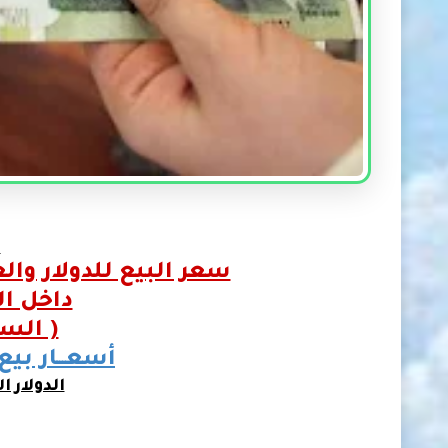
7
سعر البيع للدولار وال
داخل ا
( الس
أسعـــار بيع 
الدولار ال