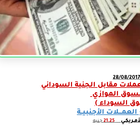
28/08/201
عملات مقابل الجنية السوداني
لسوق الموازي
وق السوداء )
العمـــلات الأجنبيــة
أمـريكـي
21.25
جنيه