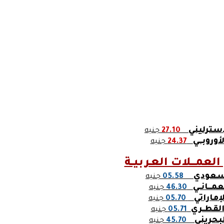
إسترليني
27.10
جنيه
لأوروبـــي
24.37
جنيه
العمـــلات العـربيــة
لسعودي
05.58
جنيه
مـــانــي
46.30
جنيه
إماراتي
05.70
جنيه
ل القطــري
05.71
جنيه
البحريني
45.70
جنيه