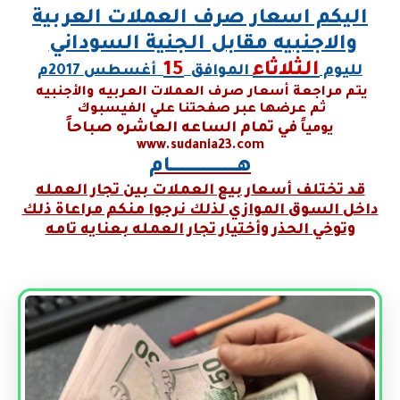
اليكم اسعار صرف العملات العربية
والاجنبيه مقابل الجنية السوداني
الثلاثاء
15
لليوم
الموافق
أغسطس 2017م
يتم مراجعة أسعار صرف العملات العربيه والأجنبيه
ثم عرضها عبر صفحتنا علي الفيسبوك
في تمام الساعه العاشره صباحاً
يومياً
www.sudania23.com
هـــــــــــــــــــــــــام
قد تختلف أسعار بيع العملات بين تجار العمله
داخل السوق الموازي لذلك نرجوا منكم مراعاة ذلك
وتوخي الحذر وأختيار تجار العمله بعنايه تامه