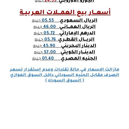
اليــورو الأوروبـــي
24.55
جنيه
أسعـــار بيع العمـــلات العـربيــة
الريال السعودي
05.55
جنيه
الريال العمـــانــي
46.00
جنيه
الدرهم الإماراتي
05.72
جنيه
الريــــال القطــري
05.76
جنيه
الدينار البحريني
45.90
جنيه
الدينـــار الكويتي
57.00
جنيه
الجنيه المصـري
01.40
جنيه
مازالت الاسعار في حالة تقلبات وعدم إستقرار لسعر
الصرف مقابل الجنيه السوداني داخل السوق الموازي
( السوق السوداء )