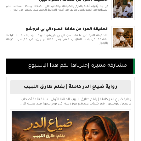
الحقيقة المرة عن صداقة السودانيين
في بلد يُعرف أهله بالكرم والضيافة والقدرة على الضحك وسط الشدائد، تبدو
الصداقة بين السودانيين وكأنها من أقوى الروابط الاجتماعية. نجلس في الدي...
الحقيقة المرة عن علاقة السوداني بي قروشو
الحقيقة المرة عن علاقة السوداني بي قروشو مدونة سودانية - قسم طباعنا
المقدمة: في بلدنا، الفلوس مش بس عملة أو ورق، هي مقياس الكرامة
والرجول...
مشاركة مميزة إخترناها لكم هذا الإسبوع
رواية ضياع الدر كاملة | بقلم طارق اللبيب
رواية ضياع الدر كاملة | بقلم طارق اللبيب الحلقة الأولى : شلة بتاعة أصحاب.
قاعدين بتونسوا. هم شباب عندهم قوز رملة. كل يوم بيجوا بعد صلاة ال...