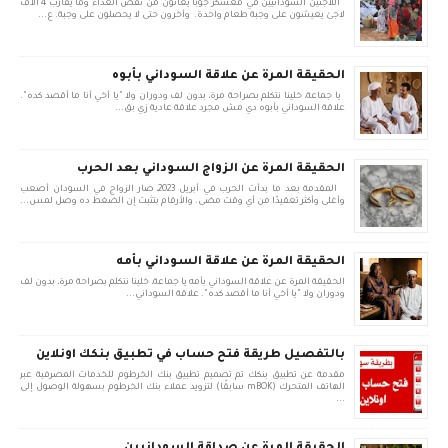
اللاجئين السودانيين في معسكر جوبا يعانون من نقص الغذاء وما يقارب 4 الاف
لاجئ يعيشون على وجبة طعام واحدة. وأخرون حتى لا يحصلون على وجبة. ع...
الحقيقة المرة عن علاقة السوداني بأبوه
يا جماعة، خلينا نتكلم بصراحة مرة، بدون لف ودوران ولا "يا أخي أنا ما أقصد كده".
علاقة السوداني بأبوه دي مش مجرد علاقة عادية زي بق...
الحقيقة المرة عن الزواج السوداني بعد الحرب
المقدمة بعد ما بدأت الحرب في أبريل 2023، صار الزواج في السودان أصعب
وأغلى وأكثر تعقيدًا من أي وقت مضى. والأرقام بتثبت إن الضغط ده وصل لمس...
الحقيقة المرة عن علاقة السوداني بأمه
الحقيقة المرة عن علاقة السوداني بأمه يا جماعة، خلينا نتكلم بصراحة مرة، بدون لف
ودوران ولا "يا أخي أنا ما أقصد كده". علاقة السوداني...
بالتفصيل طريقة فتح حساب في تطبيق بنكك اونلاين
مقدمة عن تطبيق بنكك تم تصميم تطبيق بنك الخرطوم للخدمات المصرفية عبر
الهاتف المتحرك (mBOK سابقًا) لتزويد عملاء بنك الخرطوم بسهولة الوصول إلى
...