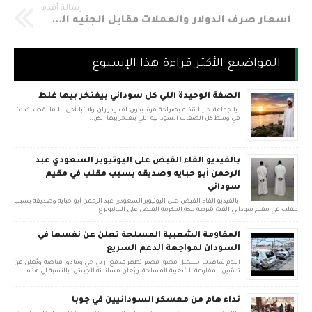
رسالة أقدم
أسعار صرف الدولار والعملات مقابل الجنيه السوداني في السوق الموازي لليوم الإثنين الموافق 14.8.2017
المواضيع الأكثر قراءة هذا الإسبوع
الصفة الوحيدة اللي كل سوداني بيفتخر بيها غلط
يا جماعة، خلينا نتكلم بصراحة مرة، بدون لف ودوران ولا "يا أخي أنا ما أقصد كده".
في وسط كل الصفات السودانية اللي بنفتخر بيها الكر...
بالفيديو القاء القبض على اليوتيوبر السعودي عبد
الرحمن أبو حبايه وصديقه بسبب مقلب في مقيم
سوداني
بالفيديو القاء القبض على اليوتيوبر السعودي عبد الرحمن أبو حبايه وصديقه بسبب
مقلب في مقيم سوداني القت شرطة مكة المكرمة القبض على اليوتيوبر ع...
المقاومة الشعبية المسلحة تعلن عن نفسها في
السودان لمواجهة الدعم السريع
اليوم شاهدت تسجيل مصور قصير يُظهر مدفع آر بي جي وبنادق قناصة ويُعلن عن
تدشين المقاومة الشعبية المسلحة، ويُعلن مساندته للجيش. بالنسبة لي هذه ...
نداء هام من معسكر السودانيين في جوبا