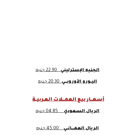
الجنيه الإسترليني
22.90 جنيه
اليــورو الأوروبـــي
20.30 جنيه
أسعـــار بيع العمـــلات العـربيــة
الريال السعودي
04.85 جنيه
الريال العمــــانــي
45.00 جنيه