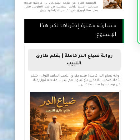
الحقيقة المرة عن علاقة السوداني بي قروشو مدونة
سودانية - قسم طباعنا المقدمة: في بلدنا، الفلوس مش
بس عملة أو ورق، هي مقياس الكرامة والرجول...
مشاركة مميزة إخترناها لكم هذا
الإسبوع
رواية ضياع الدر كاملة | بقلم طارق
اللبيب
رواية ضياع الدر كاملة | بقلم طارق اللبيب الحلقة الأولى : شلة
بتاعة أصحاب. قاعدين بتونسوا. هم شباب عندهم قوز رملة.
كل يوم بيجوا بعد صلاة ال...