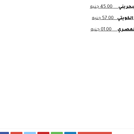
البحريني
45.00 جنيه
ر الكويتي
57.00 جنيه
المصـري
01.00 جنيه