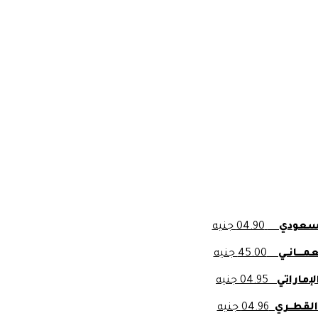
السعودي
04.90 جنيه
مــــانــي
45.00 جنيه
لإماراتي
04.95 جنيه
ل القطــري
04.96 جنيه