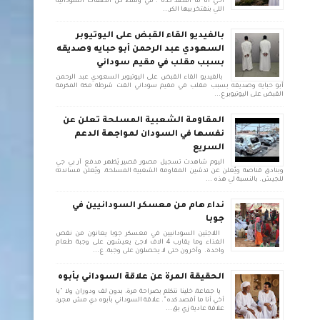
أخي أنا ما أقصد كده". في وسط كل الصفات السودانية
اللي بنفتخر بيها الكر...
بالفيديو القاء القبض على اليوتيوبر
السعودي عبد الرحمن أبو حبايه وصديقه
بسبب مقلب في مقيم سوداني
بالفيديو القاء القبض على اليوتيوبر السعودي عبد الرحمن
أبو حبايه وصديقه بسبب مقلب في مقيم سوداني القت شرطة مكة المكرمة
القبض على اليوتيوبر ع...
المقاومة الشعبية المسلحة تعلن عن
نفسها في السودان لمواجهة الدعم
السريع
اليوم شاهدت تسجيل مصور قصير يُظهر مدفع آر بي جي
وبنادق قناصة ويُعلن عن تدشين المقاومة الشعبية المسلحة، ويُعلن مساندته
للجيش. بالنسبة لي هذه ...
نداء هام من معسكر السودانيين في
جوبا
اللاجئين السودانيين في معسكر جوبا يعانون من نقص
الغذاء وما يقارب 4 الاف لاجئ يعيشون على وجبة طعام
واحدة. وأخرون حتى لا يحصلون على وجبة. ع...
الحقيقة المرة عن علاقة السوداني بأبوه
يا جماعة، خلينا نتكلم بصراحة مرة، بدون لف ودوران ولا "يا
أخي أنا ما أقصد كده". علاقة السوداني بأبوه دي مش مجرد
علاقة عادية زي بق...