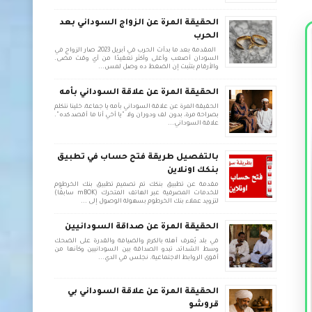
الحقيقة المرة عن الزواج السوداني بعد
الحرب
المقدمة بعد ما بدأت الحرب في أبريل 2023، صار الزواج في
السودان أصعب وأغلى وأكثر تعقيدًا من أي وقت مضى.
والأرقام بتثبت إن الضغط ده وصل لمس...
الحقيقة المرة عن علاقة السوداني بأمه
الحقيقة المرة عن علاقة السوداني بأمه يا جماعة، خلينا نتكلم
بصراحة مرة، بدون لف ودوران ولا "يا أخي أنا ما أقصد كده".
علاقة السوداني...
بالتفصيل طريقة فتح حساب في تطبيق
بنكك اونلاين
مقدمة عن تطبيق بنكك تم تصميم تطبيق بنك الخرطوم
للخدمات المصرفية عبر الهاتف المتحرك (mBOK سابقًا)
لتزويد عملاء بنك الخرطوم بسهولة الوصول إلى ...
الحقيقة المرة عن صداقة السودانيين
في بلد يُعرف أهله بالكرم والضيافة والقدرة على الضحك
وسط الشدائد، تبدو الصداقة بين السودانيين وكأنها من
أقوى الروابط الاجتماعية. نجلس في الدي...
الحقيقة المرة عن علاقة السوداني بي
قروشو