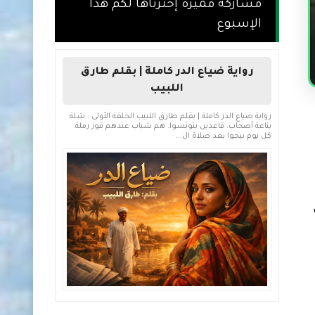
مشاركة مميزة إخترناها لكم هذا
الإسبوع
رواية ضياع الدر كاملة | بقلم طارق
اللبيب
رواية ضياع الدر كاملة | بقلم طارق اللبيب الحلقة الأولى : شلة
بتاعة أصحاب. قاعدين بتونسوا. هم شباب عندهم قوز رملة.
كل يوم بيجوا بعد صلاة ال...