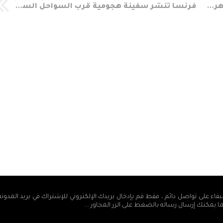
البرهان يصدر قرار بصرف متأخرات خمسة أشهر للمعلمين في ولاية الخرطوم
فرنسا تنشر سفينة هجومية قرب السواحل السودانية شمال بورتسودان
بقاء على تواصل دائم ، فقط قم بإدخال بريدك الإلكتروني للإشتراك في بريد المدون
ما يمكنك إرسال رساله بالضغط على الزر المجاور ...