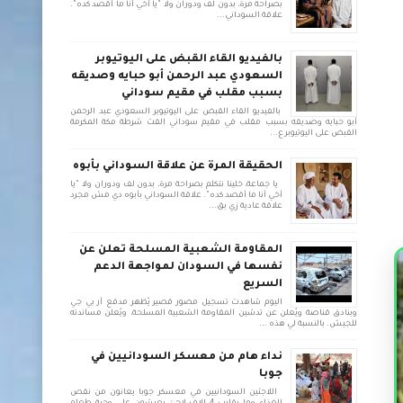
بصراحة مرة، بدون لف ودوران ولا "يا أخي أنا ما أقصد كده".
علاقة السوداني...
بالفيديو القاء القبض على اليوتيوبر
السعودي عبد الرحمن أبو حبايه وصديقه
بسبب مقلب في مقيم سوداني
بالفيديو القاء القبض على اليوتيوبر السعودي عبد الرحمن
أبو حبايه وصديقه بسبب مقلب في مقيم سوداني القت شرطة مكة المكرمة
القبض على اليوتيوبر ع...
الحقيقة المرة عن علاقة السوداني بأبوه
يا جماعة، خلينا نتكلم بصراحة مرة، بدون لف ودوران ولا "يا
أخي أنا ما أقصد كده". علاقة السوداني بأبوه دي مش مجرد
علاقة عادية زي بق...
المقاومة الشعبية المسلحة تعلن عن
نفسها في السودان لمواجهة الدعم
السريع
اليوم شاهدت تسجيل مصور قصير يُظهر مدفع آر بي جي
وبنادق قناصة ويُعلن عن تدشين المقاومة الشعبية المسلحة، ويُعلن مساندته
للجيش. بالنسبة لي هذه ...
نداء هام من معسكر السودانيين في
جوبا
اللاجئين السودانيين في معسكر جوبا يعانون من نقص