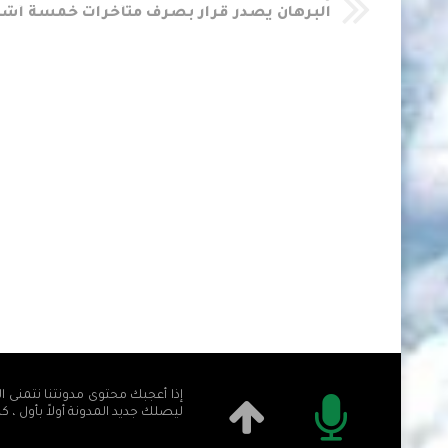
إذا أعجبك محتوى مدونتنا نتمنى ال
ليصلك جديد المدونة أولاً بأول ، ك