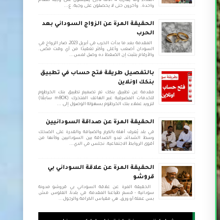
الغذاء وما يقارب 4 الاف لاجئ يعيشون على وجبة طعام
واحدة. وأخرون حتى لا يحصلون على وجبة. ع...
الحقيقة المرة عن الزواج السوداني بعد
الحرب
المقدمة بعد ما بدأت الحرب في أبريل 2023، صار الزواج في
السودان أصعب وأغلى وأكثر تعقيدًا من أي وقت مضى.
والأرقام بتثبت إن الضغط ده وصل لمس...
بالتفصيل طريقة فتح حساب في تطبيق
بنكك اونلاين
مقدمة عن تطبيق بنكك تم تصميم تطبيق بنك الخرطوم
للخدمات المصرفية عبر الهاتف المتحرك (mBOK سابقًا)
لتزويد عملاء بنك الخرطوم بسهولة الوصول إلى ...
الحقيقة المرة عن صداقة السودانيين
في بلد يُعرف أهله بالكرم والضيافة والقدرة على الضحك
وسط الشدائد، تبدو الصداقة بين السودانيين وكأنها من
أقوى الروابط الاجتماعية. نجلس في الدي...
الحقيقة المرة عن علاقة السوداني بي
قروشو
الحقيقة المرة عن علاقة السوداني بي قروشو مدونة
سودانية - قسم طباعنا المقدمة: في بلدنا، الفلوس مش
بس عملة أو ورق، هي مقياس الكرامة والرجول...