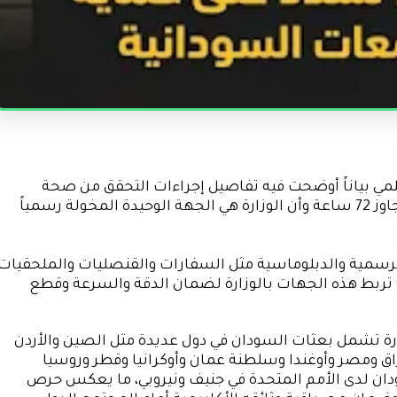
علمي بياناً أوضحت فيه تفاصيل إجراءات التحقق من صحة
الشهادات الجامعية، مؤكدة أن هذه الإجراءات لا تتجاوز 72 ساعة وأن الوزارة هي الجهة الوحيدة المخولة رسمياً
 الرسمية والدبلوماسية مثل السفارات والقنصليات والملحقيات
صة تربط هذه الجهات بالوزارة لضمان الدقة والسرعة وقطع
ارة تشمل بعثات السودان في دول عديدة مثل الصين والأردن
اق ومصر وأوغندا وسلطنة عمان وأوكرانيا وقطر وروسيا
سودان لدى الأمم المتحدة في جنيف ونيروبي، ما يعكس حرص