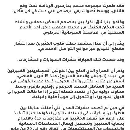
فقد ظهرت مجموعة منهم يمارسون الرياضة تحت وقع
القتال، ووسط أصوات رمي الرصاص التي علت في كل مكان.
وقاموا بتراشق الكرة بين بعضهم البعض بحماس ونشاط
تحت الدخان الكثيف في محيط الملعب داخل أحد الأحياء
السكنية في العاصمة السودانية الخرطوم.
يشار إلى أن هذا المشهد خطف قلوب الكثيرين بعد انتشار
مقطع الفيديو عبر مواقع التواصل الاجتماعي.
وقد حصدت تلك المباراة عشرات الإعجابات والمشاركات.
يذكر أن الصراع الذي اندلع بين القوتين العسكريتين الكبيرتين
في البلاد (الجيش والدعم السريع)، منذ 15 أبريل الماضي،
أسفر عن مئات القتلى وآلاف الجرحى، فيما عمت الفوضى في
العديد من المناطق لاسيما الخرطوم وإقليم دارفور، وسط
مخاوف دولية من أن تتمدد شعلة التوتر إذا ما طالت الحرب إلى
الدول المجاورة، أو تتحول إلى حرب أهلية وقبلية.
في حين لم تصمد عشرات الهدن التي أعلنت سابقا بين
الطرفين، إذ خرقت في الساعات الأولى لدخولها حيز التنفيذ
على الرغم من تعهد الجانبين في مفاوضات جدة بالالتزام
بحماية المدنيين وتسهيل إيصال المساعدات الإنسانية
والانسحاب من المستشفيات في اتفاق وقع في 20 من مايو