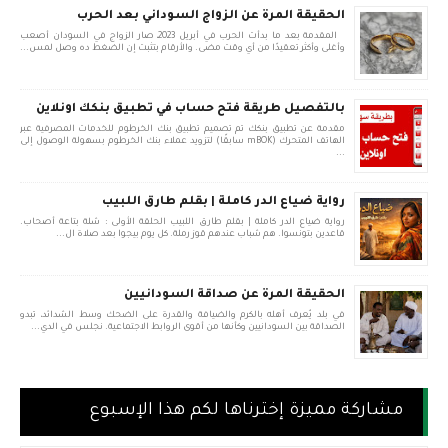
الحقيقة المرة عن الزواج السوداني بعد الحرب
المقدمة بعد ما بدأت الحرب في أبريل 2023، صار الزواج في السودان أصعب
وأغلى وأكثر تعقيدًا من أي وقت مضى. والأرقام بتثبت إن الضغط ده وصل لمس...
بالتفصيل طريقة فتح حساب في تطبيق بنكك اونلاين
مقدمة عن تطبيق بنكك تم تصميم تطبيق بنك الخرطوم للخدمات المصرفية عبر
الهاتف المتحرك (mBOK سابقًا) لتزويد عملاء بنك الخرطوم بسهولة الوصول إلى
...
رواية ضياع الدر كاملة | بقلم طارق اللبيب
رواية ضياع الدر كاملة | بقلم طارق اللبيب الحلقة الأولى : شلة بتاعة أصحاب.
قاعدين بتونسوا. هم شباب عندهم قوز رملة. كل يوم بيجوا بعد صلاة ال...
الحقيقة المرة عن صداقة السودانيين
في بلد يُعرف أهله بالكرم والضيافة والقدرة على الضحك وسط الشدائد، تبدو
الصداقة بين السودانيين وكأنها من أقوى الروابط الاجتماعية. نجلس في الدي...
مشاركة مميزة إخترناها لكم هذا الإسبوع