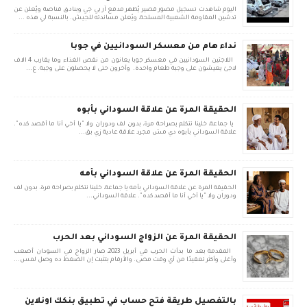
اليوم شاهدت تسجيل مصور قصير يُظهر مدفع آر بي جي وبنادق قناصة ويُعلن عن
تدشين المقاومة الشعبية المسلحة، ويُعلن مساندته للجيش. بالنسبة لي هذه ...
نداء هام من معسكر السودانيين في جوبا
اللاجئين السودانيين في معسكر جوبا يعانون من نقص الغذاء وما يقارب 4 الاف
لاجئ يعيشون على وجبة طعام واحدة. وأخرون حتى لا يحصلون على وجبة. ع...
الحقيقة المرة عن علاقة السوداني بأبوه
يا جماعة، خلينا نتكلم بصراحة مرة، بدون لف ودوران ولا "يا أخي أنا ما أقصد كده".
علاقة السوداني بأبوه دي مش مجرد علاقة عادية زي بق...
الحقيقة المرة عن علاقة السوداني بأمه
الحقيقة المرة عن علاقة السوداني بأمه يا جماعة، خلينا نتكلم بصراحة مرة، بدون لف
ودوران ولا "يا أخي أنا ما أقصد كده". علاقة السوداني...
الحقيقة المرة عن الزواج السوداني بعد الحرب
المقدمة بعد ما بدأت الحرب في أبريل 2023، صار الزواج في السودان أصعب
وأغلى وأكثر تعقيدًا من أي وقت مضى. والأرقام بتثبت إن الضغط ده وصل لمس...
بالتفصيل طريقة فتح حساب في تطبيق بنكك اونلاين