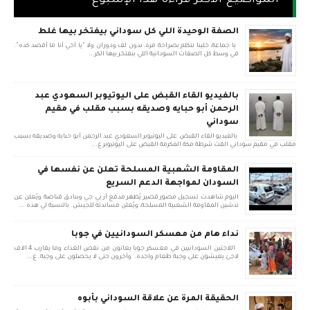
المواضيع الأكثر قراءة هذا الإسبوع
الصفة الوحيدة اللي كل سوداني بيفتخر بيها غلط
يا جماعة، خلينا نتكلم بصراحة مرة، بدون لف ودوران ولا "يا أخي أنا ما أقصد كده".
في وسط كل الصفات السودانية اللي بنفتخر بيها الكر...
بالفيديو القاء القبض على اليوتيوبر السعودي عبد
الرحمن أبو حبايه وصديقه بسبب مقلب في مقيم
سوداني
بالفيديو القاء القبض على اليوتيوبر السعودي عبد الرحمن أبو حبايه وصديقه بسبب
مقلب في مقيم سوداني القت شرطة مكة المكرمة القبض على اليوتيوبر ع...
المقاومة الشعبية المسلحة تعلن عن نفسها في
السودان لمواجهة الدعم السريع
اليوم شاهدت تسجيل مصور قصير يُظهر مدفع آر بي جي وبنادق قناصة ويُعلن عن
تدشين المقاومة الشعبية المسلحة، ويُعلن مساندته للجيش. بالنسبة لي هذه ...
نداء هام من معسكر السودانيين في جوبا
اللاجئين السودانيين في معسكر جوبا يعانون من نقص الغذاء وما يقارب 4 الاف
لاجئ يعيشون على وجبة طعام واحدة. وأخرون حتى لا يحصلون على وجبة. ع...
الحقيقة المرة عن علاقة السوداني بأبوه