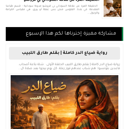
الحقيقة المرة عن علاقة السوداني بي قروشو
الحقيقة المرة عن علاقة السوداني بي قروشو مدونة سودانية - قسم طباعنا
المقدمة: في بلدنا، الفلوس مش بس عملة أو ورق، هي مقياس الكرامة
والرجول...
مشاركة مميزة إخترناها لكم هذا الإسبوع
رواية ضياع الدر كاملة | بقلم طارق اللبيب
رواية ضياع الدر كاملة | بقلم طارق اللبيب الحلقة الأولى : شلة بتاعة أصحاب.
قاعدين بتونسوا. هم شباب عندهم قوز رملة. كل يوم بيجوا بعد صلاة ال...