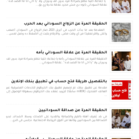
يا جماعة، خلينا نتكلم بصراحة مرة، بدون لف ودوران ولا "يا أخي أنا ما أقصد كده".
علاقة السوداني بأبوه دي مش مجرد علاقة عادية زي بق...
الحقيقة المرة عن الزواج السوداني بعد الحرب
المقدمة بعد ما بدأت الحرب في أبريل 2023، صار الزواج في السودان أصعب
وأغلى وأكثر تعقيدًا من أي وقت مضى. والأرقام بتثبت إن الضغط ده وصل لمس...
الحقيقة المرة عن علاقة السوداني بأمه
الحقيقة المرة عن علاقة السوداني بأمه يا جماعة، خلينا نتكلم بصراحة مرة، بدون لف
ودوران ولا "يا أخي أنا ما أقصد كده". علاقة السوداني...
بالتفصيل طريقة فتح حساب في تطبيق بنكك اونلاين
مقدمة عن تطبيق بنكك تم تصميم تطبيق بنك الخرطوم للخدمات المصرفية عبر
الهاتف المتحرك (mBOK سابقًا) لتزويد عملاء بنك الخرطوم بسهولة الوصول إلى
...
الحقيقة المرة عن صداقة السودانيين
في بلد يُعرف أهله بالكرم والضيافة والقدرة على الضحك وسط الشدائد، تبدو
الصداقة بين السودانيين وكأنها من أقوى الروابط الاجتماعية. نجلس في الدي...