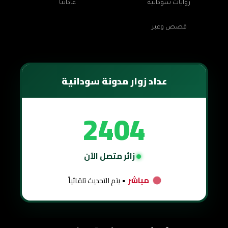
روايات سودانية
عاداتنا
قصص وعبر
عداد زوار مدونة سودانية
2404
زائر متصل الآن
مباشر
• يتم التحديث تلقائياً