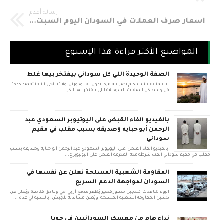
رسالة أقدم
أسعار صرف العملات في السودان اليوم السبت 23-9-2017 في السوق الموازي مقابل الجنيه السوداني
المواضيع الأكثر قراءة هذا الإسبوع
الصفة الوحيدة اللي كل سوداني بيفتخر بيها غلط
يا جماعة، خلينا نتكلم بصراحة مرة، بدون لف ودوران ولا "يا أخي أنا ما أقصد كده".
في وسط كل الصفات السودانية اللي بنفتخر بيها الكر...
بالفيديو القاء القبض على اليوتيوبر السعودي عبد
الرحمن أبو حبايه وصديقه بسبب مقلب في مقيم
سوداني
بالفيديو القاء القبض على اليوتيوبر السعودي عبد الرحمن أبو حبايه وصديقه بسبب
مقلب في مقيم سوداني القت شرطة مكة المكرمة القبض على اليوتيوبر ع...
المقاومة الشعبية المسلحة تعلن عن نفسها في
السودان لمواجهة الدعم السريع
اليوم شاهدت تسجيل مصور قصير يُظهر مدفع آر بي جي وبنادق قناصة ويُعلن عن
تدشين المقاومة الشعبية المسلحة، ويُعلن مساندته للجيش. بالنسبة لي هذه ...
نداء هام من معسكر السودانيين في جوبا