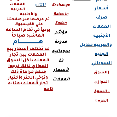
العملات
2017م
Exchange
أسعار
العربيه
Rates in
والأجنبيه
صرف
ثم عرضها عبر صفحتنا
Sudan
علي الفيسبوك
العملات
في تمام الساعه
يومياً
مؤشر
العاشره صباحاً
الأجنبيه
هـــــــــــــــــــــــــام
مدونة
والعربيه
مقابل
قد تختلف أسعار بيع
سودانيه
الجنيه
العملات بين تجار
العمله داخل السوق
23
السوداني
الموازي لذلك نرجوا
لأسعار
منكم مراعاة ذلك
(السوق
وتوخي الحذر وأختيار
العملات
الموازي
تجار العمله بعنايه
تامه
-
السوق
الحره )