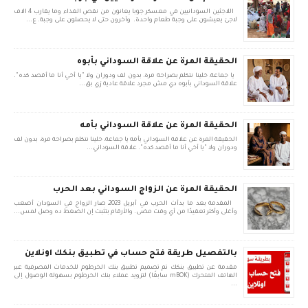
اللاجئين السودانيين في معسكر جوبا يعانون من نقص الغذاء وما يقارب 4 الاف
لاجئ يعيشون على وجبة طعام واحدة. وأخرون حتى لا يحصلون على وجبة. ع...
الحقيقة المرة عن علاقة السوداني بأبوه
يا جماعة، خلينا نتكلم بصراحة مرة، بدون لف ودوران ولا "يا أخي أنا ما أقصد كده".
علاقة السوداني بأبوه دي مش مجرد علاقة عادية زي بق...
الحقيقة المرة عن علاقة السوداني بأمه
الحقيقة المرة عن علاقة السوداني بأمه يا جماعة، خلينا نتكلم بصراحة مرة، بدون لف
ودوران ولا "يا أخي أنا ما أقصد كده". علاقة السوداني...
الحقيقة المرة عن الزواج السوداني بعد الحرب
المقدمة بعد ما بدأت الحرب في أبريل 2023، صار الزواج في السودان أصعب
وأغلى وأكثر تعقيدًا من أي وقت مضى. والأرقام بتثبت إن الضغط ده وصل لمس...
بالتفصيل طريقة فتح حساب في تطبيق بنكك اونلاين
مقدمة عن تطبيق بنكك تم تصميم تطبيق بنك الخرطوم للخدمات المصرفية عبر
الهاتف المتحرك (mBOK سابقًا) لتزويد عملاء بنك الخرطوم بسهولة الوصول إلى
...