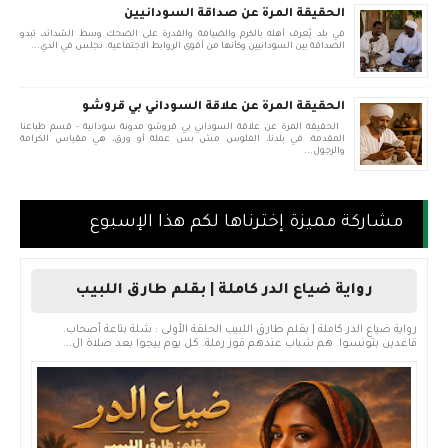
الحقيقة المرة عن صداقة السودانيين
في بلد يُعرف أهله بالكرم والضيافة والقدرة على الضحك وسط الشدائد، تبدو
الصداقة بين السودانيين وكأنها من أقوى الروابط الاجتماعية. نجلس في الدي...
الحقيقة المرة عن علاقة السوداني بي قروشو
الحقيقة المرة عن علاقة السوداني بي قروشو مدونة سودانية - قسم طباعنا
المقدمة: في بلدنا، الفلوس مش بس عملة أو ورق، هي مقياس الكرامة
والرجول...
مشاركة مميزة إخترناها لكم هذا الإسبوع
رواية ضياع الدر كاملة | بقلم طارق اللبيب
رواية ضياع الدر كاملة | بقلم طارق اللبيب الحلقة الأولى : شلة بتاعة أصحاب.
قاعدين بتونسوا. هم شباب عندهم قوز رملة. كل يوم بيجوا بعد صلاة ال...